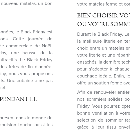
n nouveau matelas, un bon
votre matelas ferme et co
BIEN CHOISIR VO
OU VOTRE SOMMI
nnées, le Black Friday est
Durant le Black Friday, L
ons. Cette journée de
la meilleure literie en t
ode commerciale de Noël.
choix entre un matelas en
iday, une hausse de la
votre literie et une répart
tractifs. Le Black Friday
ensachés, la dernière tec
des fêtes de fin d’année.
pour s’adapter à chaque
iday, nous vous proposons
couchage idéale. Enfin, 
ctifs. Une aubaine à ne pas
offre un soutien ferme av
net.
Afin de renouveler entièr
 PENDANT LE
nos sommiers solides po
Friday. Vous pourrez opt
bonne ventilation à votr
 présent dans le monde de
sélection de sommier tap
mpulsion touche aussi les
grâce à leur tissu enve