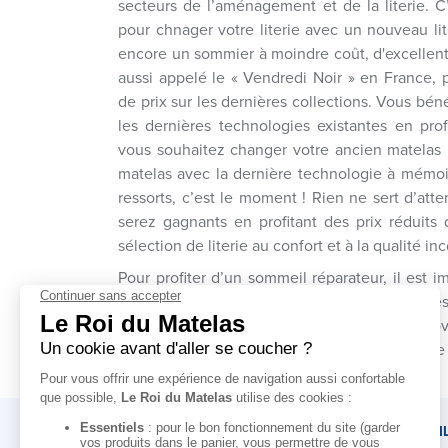
secteurs de l’aménagement et de la literie.
pour chnager votre literie avec un nouveau li
encore un sommier à moindre coût, d'excellente
aussi appelé le « Vendredi Noir » en France, 
de prix sur les dernières collections. Vous béné
les dernières technologies existantes en prof
vous souhaitez changer votre ancien matelas
matelas avec la dernière technologie à mémo
ressorts, c’est le moment ! Rien ne sert d’att
serez gagnants en profitant des prix réduits 
sélection de literie au confort et à la qualité i
Pour profiter d’un sommeil réparateur, il est im
de qualité. Un couchage optimal favorisera de
qu’une literie vieillissante voire inadaptée p
dos, voire des douleurs chroniques. Une 
LE ROI DU MATELAS
CONSEI