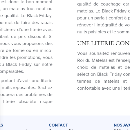
 C’est donc le bon moment
qualité de couchage car
t, un matelas tout neuf ou
matelas. Le Black Friday 
 qualité. Le Black Friday,
pour un parfait confort à 
permet de faire des rabais
rénover l’intégralité de vo
ficierez d’une literie avec
nuits paisibles et le somm
itant de prix discount. Si
 nous vous proposons des
UNE LITERIE CON
ire de forme ou en mirco-
Vous souhaitez renouveler
endre les promotions, vous
Roi du Matelas est l'ense
du Black Friday sur notre
choix de matelas et de
ncomparables.
sélection Black Friday c
portant d'avoir une literie
termes de matelas et 
s nuits reposantes. Sachez
confortable avec une liter
rovoquera des problèmes de
literie obsolète risque
LS
CONTACT
NOS AV