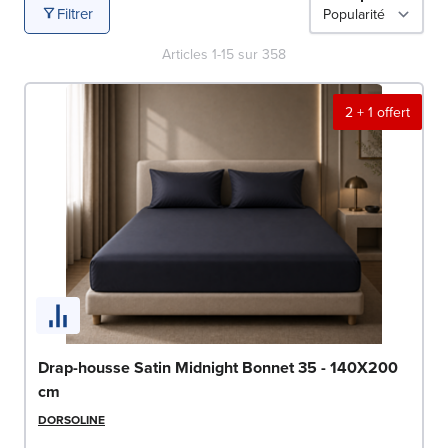
Filtrer
Articles
1
-
15
sur
358
2 + 1 offert
Drap-housse Satin Midnight Bonnet 35 - 140X200
cm
DORSOLINE