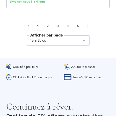
Livraison sous 3 à 4 jours
You're currently reading page
Page
Page
Page
Page
1
2
3
4
5
Afficher par page
par page
Qualité à prix mini
200 nuits d’essai
Click & Collect 2h en magasin
Jusqu'à 3X sans frais
Continuez à rêver.