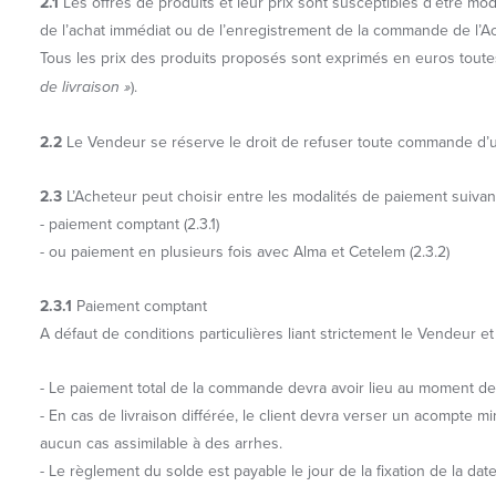
2.1
Les offres de produits et leur prix sont susceptibles d’être mod
de l’achat immédiat ou de l’enregistrement de la commande de l’A
Tous les prix des produits proposés sont exprimés en euros toutes t
de livraison »
).
2.2
Le Vendeur se réserve le droit de refuser toute commande d’un c
2.3
L’Acheteur peut choisir entre les modalités de paiement suivan
- paiement comptant (2.3.1)
- ou paiement en plusieurs fois avec Alma et Cetelem (2.3.2)
2.3.1
Paiement comptant
A défaut de conditions particulières liant strictement le Vendeur e
- Le paiement total de la commande devra avoir lieu au moment de l’
- En cas de livraison différée, le client devra verser un acompt
aucun cas assimilable à des arrhes.
- Le règlement du solde est payable le jour de la fixation de la date