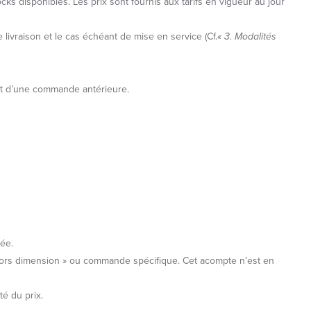
cks disponibles. Les prix sont fournis aux tarifs en vigueur au jour
livraison et le cas échéant de mise en service (Cf.
« 3. Modalités
ent d’une commande antérieure.
xée.
 hors dimension » ou commande spécifique. Cet acompte n’est en
té du prix.