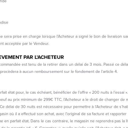
ande
ndise
 ne sera prise en charge lorsque l’Acheteur a signé le bon de livraison 
ent acceptée par le Vendeur.
EVEMENT PAR L’ACHETEUR
commandée est tenu de la retirer dans un délai de 3 mois. Passé ce déla
 procèdera à aucun remboursement sur le fondement de l’article 4.
 état pour, le cas échéant, bénéficier de l’offre « 200 nuits à l’essai »
s neuf au prix minimum de 299€ TTC, l’Acheteur a le droit de changer de m
 Ce délai de 30 nuits est nécessaire pour permettre à l’Acheteur de s’hab
sin où il a effectué son achat, avec l’original de sa facture et rapporter
e en parfait état. Dans le cas contraire, le magasin ne reprendra pas la li