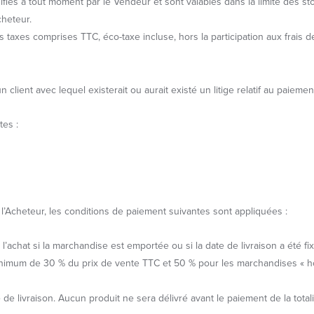
ifiés à tout moment par le Vendeur et sont valables dans la limite des sto
cheteur.
axes comprises TTC, éco-taxe incluse, hors la participation aux frais de 
lient avec lequel existerait ou aurait existé un litige relatif au paiem
tes :
t l’Acheteur, les conditions de paiement suivantes sont appliquées :
achat si la marchandise est emportée ou si la date de livraison a été fi
e minimum de 30 % du prix de vente TTC et 50 % pour les marchandises «
 de livraison. Aucun produit ne sera délivré avant le paiement de la totali