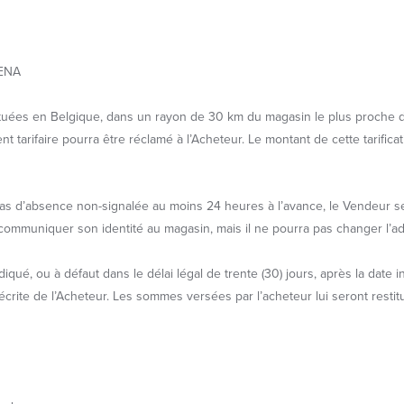
SENA
fectuées en Belgique, dans un rayon de 30 km du magasin le plus proche d
 tarifaire pourra être réclamé à l’Acheteur. Le montant de cette tarific
cas d’absence non-signalée au moins 24 heures à l’avance, le Vendeur ser
communiquer son identité au magasin, mais il ne pourra pas changer l’ad
iqué, ou à défaut dans le délai légal de trente (30) jours, après la date i
 écrite de l’Acheteur. Les sommes versées par l’acheteur lui seront restit