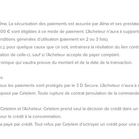
 Alma. La sécurisation des paiements est assurée par Alma et ses prestat
00 € sont éligibles à ce mode de paiement. L’Acheteur n’aura à supporte
ditions générales d’utilisation (paiement en 2 ou 3 fois).
.), pour quelque cause que ce soit, entrainera la résiliation du lien contra
on de celle-ci, sauf si l’Acheteur accepte de payer comptant.
tronique qui vaudra preuve du montant et de la date de la transaction.
em
Tous les paiements sont protégés par le 3 D Secure. L’Acheteur n’aura à
posé par Cetelem. Toute rupture de contrat (annulation de la commande, r
re Cetelem et l’Acheteur. Cetelem prend seul la décision de crédit dans
pour le crédit à la consommation.
ra payé par crédit. Tout refus par Cetelem d’octroyer un crédit pour une 