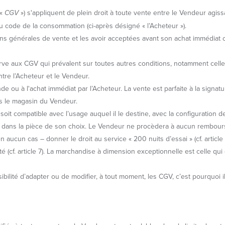
 «
CGV
») s'appliquent de plein droit à toute vente entre le Vendeur agi
 du code de la consommation (ci-après désigné « l’Acheteur »).
ns générales de vente et les avoir acceptées avant son achat immédiat o
 aux CGV qui prévalent sur toutes autres conditions, notamment celles 
tre l’Acheteur et le Vendeur.
de ou à l'achat immédiat par l’Acheteur. La vente est parfaite à la sig
dans le magasin du Vendeur.
soit compatible avec l’usage auquel il le destine, avec la configuration d
lée dans la pièce de son choix. Le Vendeur ne procèdera à aucun rembou
ucun cas – donner le droit au service « 200 nuits d’essai » (cf. article 5
(cf. article 7). La marchandise à dimension exceptionnelle est celle qui
ibilité d’adapter ou de modifier, à tout moment, les CGV, c’est pourquoi i