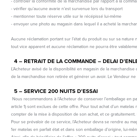
- contrôler la conformité de la marchandise par rapport à la comm
- vérifier qu’aucune avarie n’est survenue lors du transport
- mentionner toute réserve utile sur le récépissé lui-même
- envoyer une photo au magasin dans lequel il a acheté la marcha
Aucune réclamation portant sur l’état du produit ou sur sa nature
tout vice apparent et aucune réclamation ne pourra être valablem
4 –
RETRAIT DE LA COMMANDE – DELAI D’ENL
L’Acheteur avisé de la disponibilité en magasin de la marchandise 
de la marchandise non retirée et générer un avoir. Le Vendeur ne
5 –
SERVICE 200 NUITS D’ESSAI
Nous recommandons à l’Acheteur de conserver l’emballage en parfait
article 1) sont exclues de cette offre. Pour tout achat d’un matela
compter de la mise à disposition de son achat, et ce gratuitement.
Pour se prévaloir de ce service, l’Acheteur devra se rendre au maga
1er matelas en parfait état et dans son emballage d’origine, lui-mêm