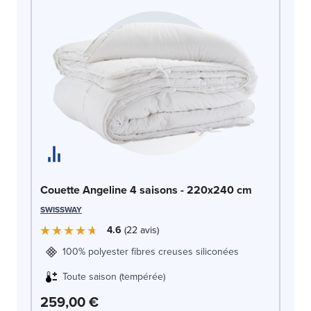
Co
Couette Angeline 4 saisons - 220x240 cm
AR
SWISSWAY
4.6
22
avis
100% polyester fibres creuses siliconées
Toute saison (tempérée)
3
259,00 €