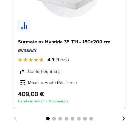
So
c
LE
Surmatelas Hybride 35 T11 - 180x200 cm
SWISSWAY
4.9
9
avis
Confort équilibré
Mousse Haute Résilience
409,00 €
2
Livraison sous 1 à 2 semaines
Liv