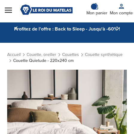
Skip to Content
Mon panier
Mon compte
Profitez de l'offre : Back to Sleep - Jusqu'à -60% !
Accueil
Couette, oreiller
Couettes
Couette synthétique
Couette Quietude - 220x240 cm