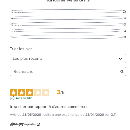
Voir tous les avis sur ce site
5
étoiles
19
4
étoiles
6
3
étoiles
3
2
étoiles
0
1
étoile
0
Trier les avis
3
/
5
Avis vérifié
trop cher par rapport à d'autres commerces.
Avis du
23/05/2026
, suite à une expérience du
28/04/2026
par
G.T.
Utile
(0)
Signaler