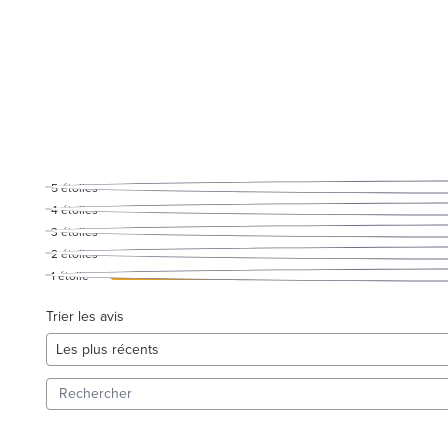
5
étoiles
4
étoiles
3
étoiles
2
étoiles
1
étoile
Trier les avis