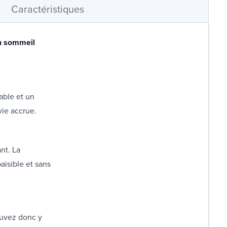
Caractéristiques
un sommeil
able et un
vie accrue.
nt. La
aisible et sans
ouvez donc y