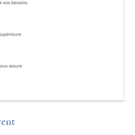
 à vos besoins
 supérieure
vous assure
rent