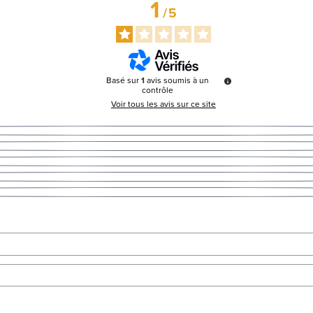
1
/
5
Basé sur
1
avis soumis à un
contrôle
Voir tous les avis sur ce site