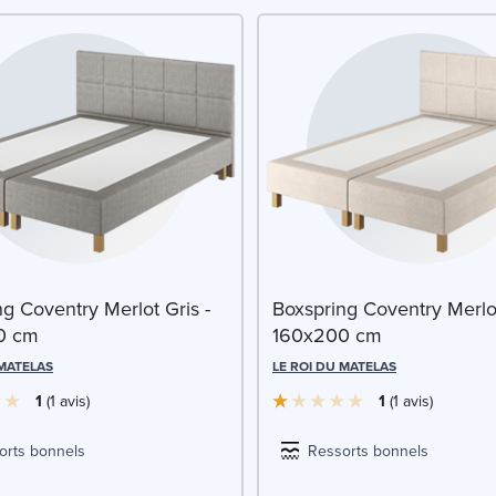
g Coventry Merlot Gris -
Boxspring Coventry Merlot
0 cm
160x200 cm
 MATELAS
LE ROI DU MATELAS
1
1
avis
1
1
avis
orts bonnels
Ressorts bonnels