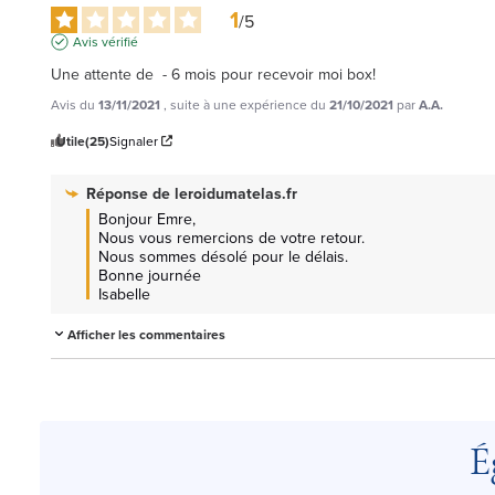
1
/
5
Avis vérifié
Une attente de  - 6 mois pour recevoir moi box!
Avis du
13/11/2021
, suite à une expérience du
21/10/2021
par
A.A.
Utile
(25)
Signaler
Réponse de
leroidumatelas.fr
Bonjour Emre,

Nous vous remercions de votre retour.

Nous sommes désolé pour le délais.

Bonne journée

Isabelle
Afficher les commentaires
É