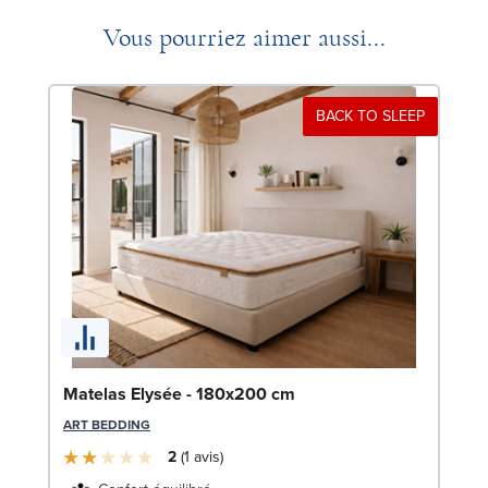
Vous pourriez aimer aussi...
BACK TO SLEEP
So
Matelas Elysée - 180x200 cm
LE
ART BEDDING
2
1
avis