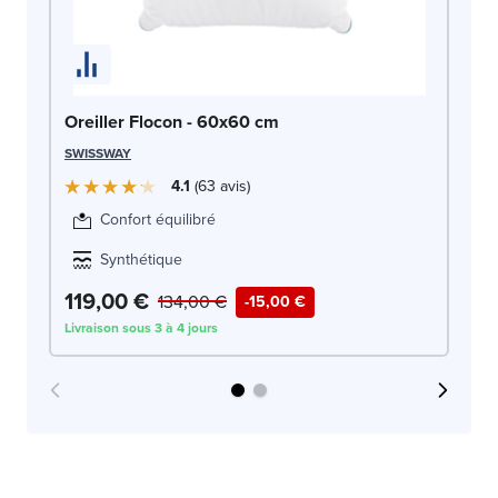
Or
DR
Oreiller Flocon - 60x60 cm
SWISSWAY
4.1
63
avis
Confort équilibré
Synthétique
119,00 €
1
134,00 €
-15,00 €
Livraison sous 3 à 4 jours
Liv