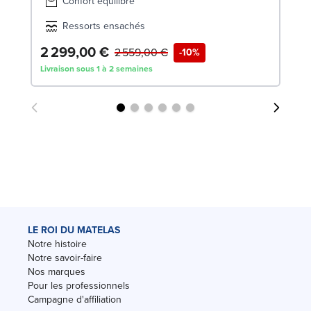
Confort équilibré
Ressorts ensachés
2 299,00 €
6
2 559,00 €
-10%
Livraison sous 1 à 2 semaines
Liv
LE ROI DU MATELAS
Notre histoire
Notre savoir-faire
Nos marques
Pour les professionnels
Campagne d'affiliation