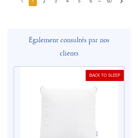
1
2
3
4
5
6
50
Également consultés par nos
clients
BACK TO SLEEP