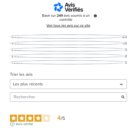
Basé sur
249
avis soumis à un
contrôle
Voir tous les avis sur ce site
5
étoiles
183
4
étoiles
42
3
étoiles
11
2
étoiles
8
1
étoile
5
Trier les avis
4
/
5
Avis vérifié