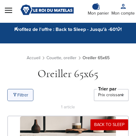
Skip to Content
Mon panier
Mon compte
Profitez de l'offre : Back to Sleep - Jusqu'à -60% !
Accueil
Couette, oreiller
Oreiller 65x65
Oreiller 65x65
Trier par
Filtrer
1
article
BACK TO SLEEP