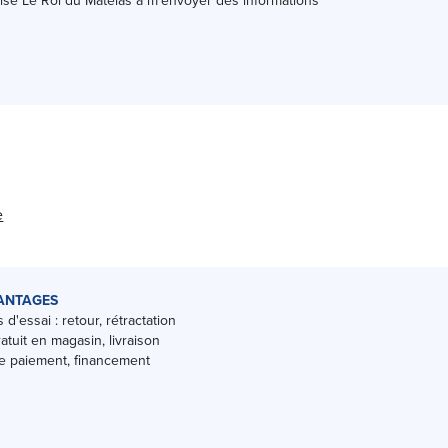
rise Le Roi du Matelas à m'envoyer des informations
e
ANTAGES
 d'essai : retour, rétractation
ratuit en magasin, livraison
 paiement, financement