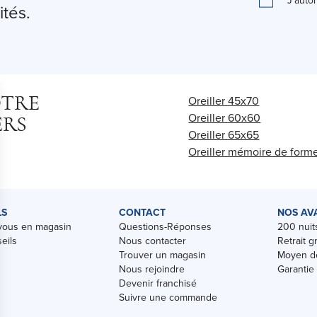
J'auto
ités.
OTRE
Oreiller 45x70
Oreiller 60x60
ERS
Oreiller 65x65
Oreiller mémoire de form
LS
CONTACT
NOS AV
vous en magasin
Questions-Réponses
200 nuits
eils
Nous contacter
Retrait g
Trouver un magasin
Moyen de
Nous rejoindre
Garantie
Devenir franchisé
Suivre une commande