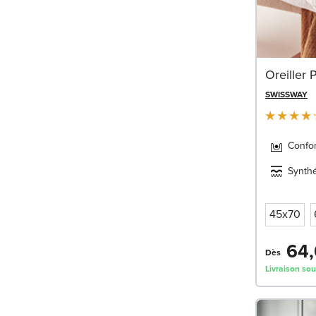
Oreiller 
SWISSWAY
Confor
Synth
45x70
64,
Dès
Livraison sou