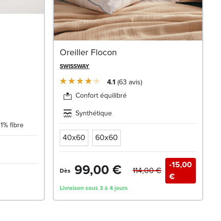
Oreiller Flocon
SWISSWAY
4.1
63
avis
Confort équilibré
Synthétique
1% fibre
40x60
60x60
-15,00
99,00 €
114,00 €
Dès
€
Livraison sous 3 à 4 jours