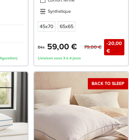
Confort ferme
Synthétique
45x70
65x65
-20,00
59,00 €
79,00 €
Dès
€
figuration)
Livraison sous 3 à 4 jours
BACK TO SLEEP