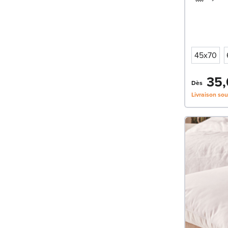
45x70
35,
Dès
Livraison so