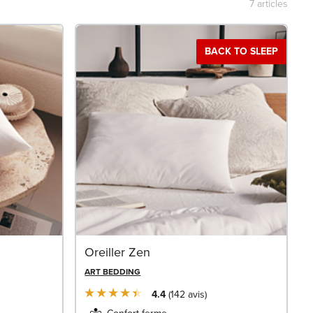
7
articles
BACK TO SLEEP
Oreiller Zen
ART BEDDING
4.4
142
avis