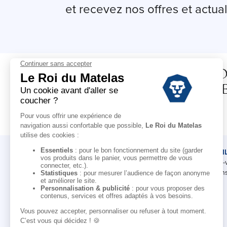
et recevez nos offres et actual
DÉCOUVREZ TOUTE N
COLLECTION D'OREILL
Oreiller 40x60
LE ROI DU MATELAS
CONSEI
Notre histoire
Rendez-
Notre savoir-faire
Nos cons
Nos marques
Pour les professionnels
Campagne d'affiliation