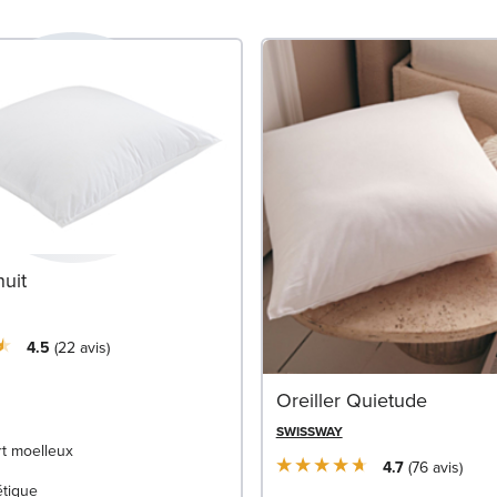
nuit
4.5
22
avis
Oreiller Quietude
SWISSWAY
t moelleux
4.7
76
avis
étique