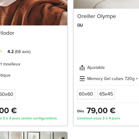
Oreiller Olympe
OLI
Pilodor
4.2
68
avis
t moelleux
Ajustable
étique
Memory Gel cubes 720g + 
60x60
65x45
60x60
00 €
79,00 €
Dès
s 3 à 4 jours (selon configuration)
Livraison sous 3 à 4 jours