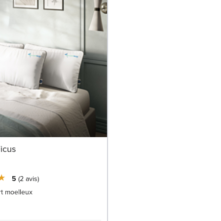
Ficus
5
2
avis
t moelleux