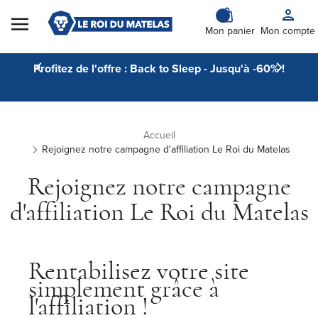
Skip to Content
Mon panier
Mon compte
Profitez de l'offre : Back to Sleep - Jusqu'à -60% !
Accueil
Rejoignez notre campagne d'affiliation Le Roi du Matelas
Rejoignez notre campagne
d'affiliation Le Roi du Matelas
Rentabilisez votre site
simplement grâce à
l'affiliation !