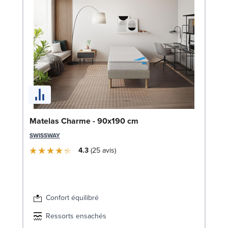
So
Matelas Charme - 90x190 cm
LE
SWISSWAY
4.3
25
avis
Confort équilibré
Ressorts ensachés