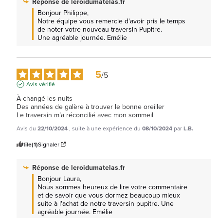
Réponse de
leroidumatelas.fr
Bonjour Philippe, 

Notre équipe vous remercie d'avoir pris le temps 
de noter votre nouveau traversin Pupitre.

Une agréable journée. Emélie
5
/
5
Avis vérifié
À changé les nuits 

Des années de galère à trouver le bonne oreiller 

Le traversin m’a réconcilié avec mon sommeil
Avis du
22/10/2024
, suite à une expérience du
08/10/2024
par
L.B.
Utile
(1)
Signaler
Réponse de
leroidumatelas.fr
Bonjour Laura, 

Nous sommes heureux de lire votre commentaire 
et de savoir que vous dormez beaucoup mieux 
suite à l'achat de notre traversin pupitre. Une 
agréable journée. Emélie