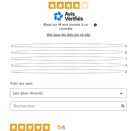
Basé sur
11
avis soumis à un
contrôle
Voir tous les avis sur ce site
5
étoiles
6
4
étoiles
2
3
étoiles
1
2
étoiles
0
1
étoile
2
Trier les avis
5
/
5