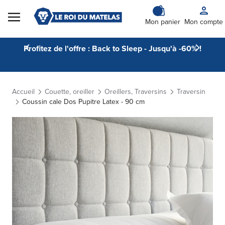
Skip to Content
Mon panier
Mon compte
Profitez de l'offre : Back to Sleep - Jusqu'à -60% !
Accueil
Couette, oreiller
Oreillers, Traversins
Traversin
Coussin cale Dos Pupitre Latex - 90 cm