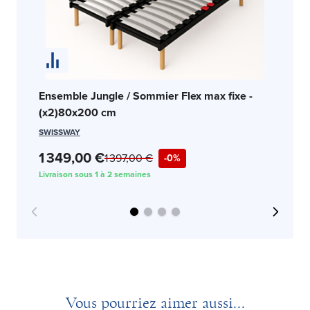
En
Ensemble Jungle / Sommier Flex max fixe -
80
(x2)80x200 cm
SW
SWISSWAY
1 
1 349,00 €
1 397,00 €
-0%
Liv
Livraison sous 1 à 2 semaines
Vous pourriez aimer aussi...