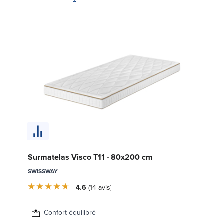
So
Surmatelas Visco T11 - 80x200 cm
c
SWISSWAY
LE 
4.6
14
avis
Confort équilibré