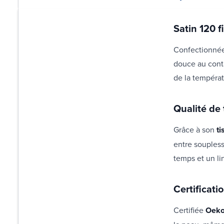
Satin 120 f
Confectionnée 
douce au conta
de la températ
Qualité de
Grâce à son
ti
entre soupless
temps et un li
Certificat
Certifiée
Oeko