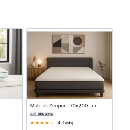
Ense
Matelas Zenpur - 70x200 cm
- (2
ART BEDDING
SWIS
4
1
avis