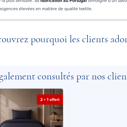
la plus sensible. Sa
fabrication au Portugal
témoigne d’un savoi
xigences élevées en matière de qualité textile.
ouvrez pourquoi les clients ado
galement consultés par nos clien
2 + 1 offert