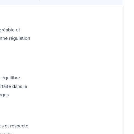
gréable et
onne régulation
 équilibre
rfaite dans le
ages.
es et respecte