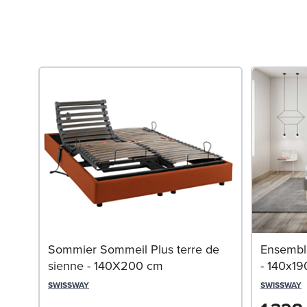
 bleu
Sommier Sommeil Plus terre de
Ensemble
sienne - 140X200 cm
- 140x1
SWISSWAY
SWISSWAY