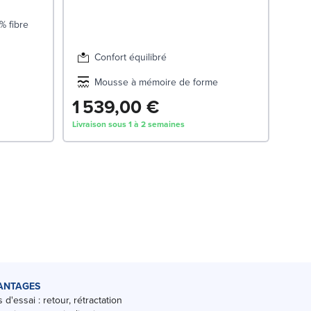
1 
Livrai
% fibre
Confort équilibré
Mousse à mémoire de forme
1 539,00 €
Livraison sous 1 à 2 semaines
ANTAGES
 d'essai : retour, rétractation