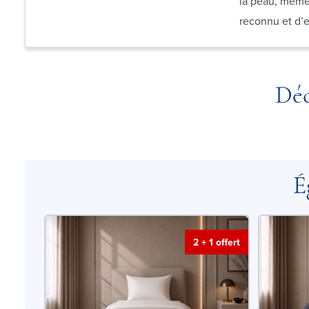
la peau, même 
reconnu et d’e
Déc
É
2 + 1 offert