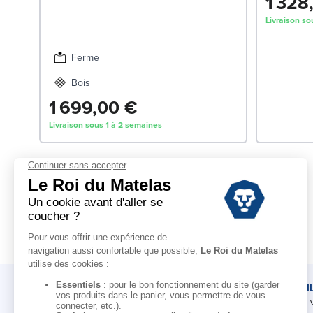
1 328
Livraison so
Ferme
8
Bois
1 699,00 €
Livraison sous 1 à 2 semaines
LE ROI DU MATELAS
CONSEI
Notre histoire
Rendez-