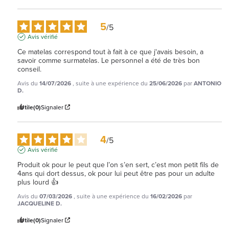
5
/
5
Avis vérifié
Ce matelas correspond tout à fait à ce que j'avais besoin, a 
savoir comme surmatelas. Le personnel a été de très bon 
conseil.
Avis du
14/07/2026
, suite à une expérience du
25/06/2026
par
ANTONIO
D.
Utile
(0)
Signaler
4
/
5
Avis vérifié
Produit ok pour le peut que l’on s’en sert, c’est mon petit fils de 
4ans qui dort dessus, ok pour lui peut être pas pour un adulte 
plus lourd 👍
Avis du
07/03/2026
, suite à une expérience du
16/02/2026
par
JACQUELINE D.
Utile
(0)
Signaler