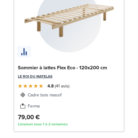
En
Sommier à lattes Flex Eco - 120x200 cm
c
LE ROI DU MATELAS
SW
4.8
41
avis
1
Cadre bois massif
Liv
Ferme
79,00 €
Livraison sous 1 à 2 semaines