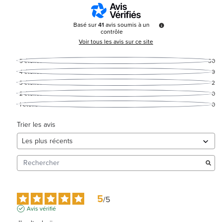
Basé sur
41
avis soumis à un
contrôle
Voir tous les avis sur ce site
5
étoiles
30
4
étoiles
9
3
étoiles
2
2
étoiles
0
1
étoile
0
Trier les avis
5
/
5
Avis vérifié