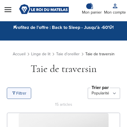
Skip to Content
Mon panier
Mon compte
Profitez de l'offre : Back to Sleep - Jusqu'à -60% !
Accueil
Linge de lit
Taie d'oreiller
Taie de traversin
Taie de traversin
Trier par
Filtrer
15
articles