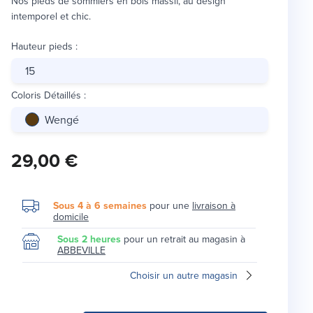
Nos pieds de sommiers en bois massif, au design
intemporel et chic.
Hauteur pieds
:
15
Coloris Détaillés
:
Wengé
29,00 €
Sous 4 à 6 semaines
pour une
livraison à
domicile
Sous 2 heures
pour un retrait au magasin à
ABBEVILLE
Choisir un autre magasin