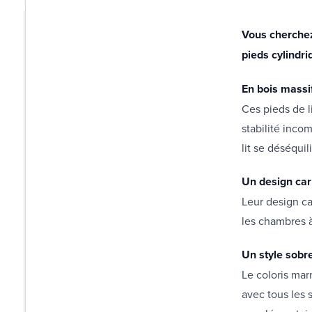
Vous cherchez 
pieds cylindr
En bois massi
Ces pieds de l
stabilité inco
lit se déséquili
Un design car
Leur design ca
les chambres à
Un style sobr
Le coloris mar
avec tous les 