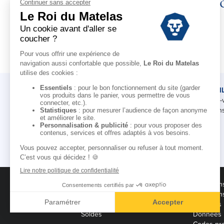
Déc
LE ROI DU MATELAS
CONSEI
Notre histoire
Rendez-
Notre savoir-faire
Nos cons
Nos marques
Pour les professionnels
Campagne d'affiliation
Conditions des offres
Condition
Black Friday
Condition
Destockage
Mentions 
Soldes
Données 