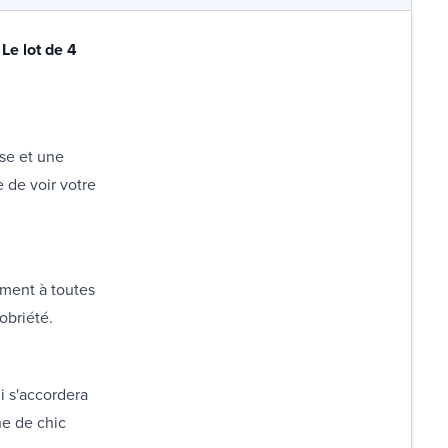
Le lot de 4
sse et une
e de voir votre
ement à toutes
obriété.
i s'accordera
he de chic