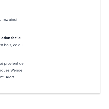
rrez ainsi
lation facile
n bois, ce qui
isé provient de
driques Wengé
nt. Alors