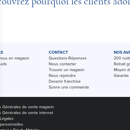
ouvrez pourquoi les clients ado
LS
CONTACT
NOS AV
vous en magasin
Questions-Réponses
200 nuits
eils
Nous contacter
Retrait g
Trouver un magasin
Moyen de
Nous rejoindre
Garantie
Devenir franchisé
Suivre une commande
s Générales de vente magasin
s Générales de vente internet
Légales
personnelles