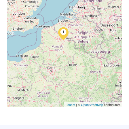
1
Leaflet
| ©
OpenStreetMap
contributors