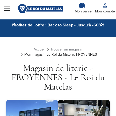
Skip to Content
Mon panier
Mon compte
Profitez de l'offre : Back to Sleep - Jusqu'à -60% !
Accueil
Trouver un magasin
Mon magasin Le Roi du Matelas FROYENNES
Magasin de literie -
FROYENNES - Le Roi du
Matelas