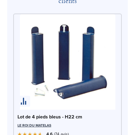
clients
Lo
LE
Lot de 4 pieds bleus - H22 cm
LE ROI DU MATELAS
4.6
74
avis