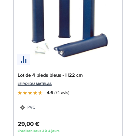
Lo
LE
Lot de 4 pieds bleus - H22 cm
LE ROI DU MATELAS
4.6
74
avis
PVC
29,00 €
4
Livraison sous 3 à 4 jours
Liv