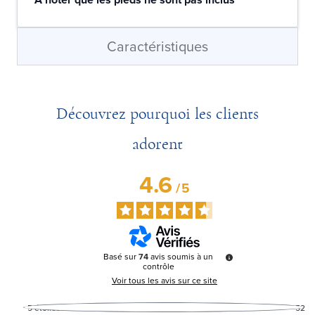
Caractéristiques
Découvrez pourquoi les clients
adorent
4.6
/
5
Basé sur
74
avis soumis à un
contrôle
Voir tous les avis sur ce site
5
étoiles
52