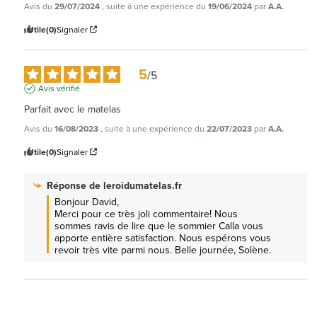
Avis du
29/07/2024
, suite à une expérience du
19/06/2024
par
A.A.
Utile
(0)
Signaler
5
/
5
Avis vérifié
Parfait avec le matelas
Avis du
16/08/2023
, suite à une expérience du
22/07/2023
par
A.A.
Utile
(0)
Signaler
Réponse de
leroidumatelas.fr
Bonjour David,

Merci pour ce très joli commentaire! Nous 
sommes ravis de lire que le sommier Calla vous 
apporte entière satisfaction. Nous espérons vous 
revoir très vite parmi nous. Belle journée, Solène.