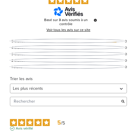
Basé sur
3
avis soumis à un
contrôle
Voir tous les avis sur ce site
5
étoiles
3
4
étoiles
0
3
étoiles
0
2
étoiles
0
1
étoile
0
Trier les avis
5
/
5
Avis vérifié