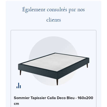
Également consultés par nos
clients
So
Sommier Tapissier Calla Deco Bleu - 160x200
1
cm