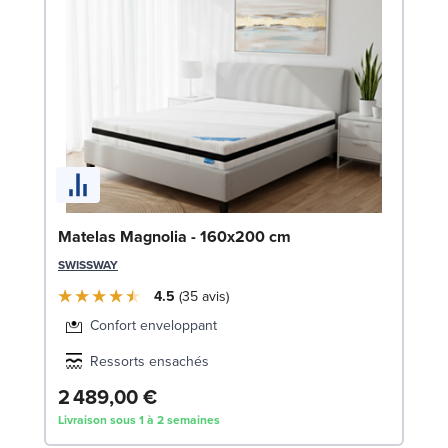
Li
Matelas Magnolia - 160x200 cm
LE
SWISSWAY
4.5
35
avis
Confort enveloppant
Ressorts ensachés
2 489,00 €
1
Livraison sous 1 à 2 semaines
Liv