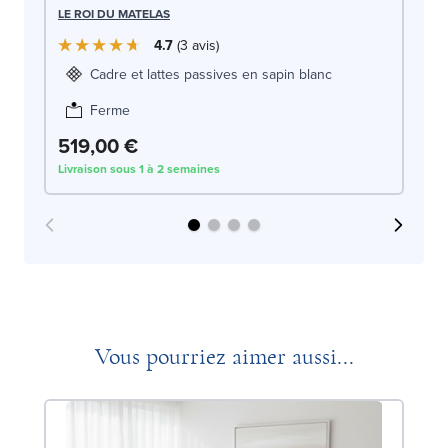
LE
LE ROI DU MATELAS
4.7
3
avis
Cadre et lattes passives en sapin blanc
Ferme
519,00 €
5
Livraison sous 1 à 2 semaines
Liv
Vous pourriez aimer aussi...