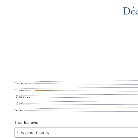
Déc
5
étoiles
4
étoiles
3
étoiles
2
étoiles
1
étoile
Trier les avis