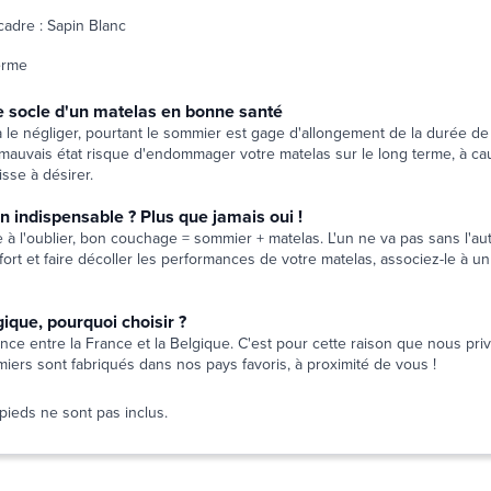
cadre : Sapin Blanc
erme
e socle d'un matelas en bonne santé
le négliger, pourtant le sommier est gage d'allongement de la durée de 
auvais état risque d'endommager votre matelas sur le long terme, à ca
aisse à désirer.
n indispensable ? Plus que jamais oui !
 à l'oublier, bon couchage = sommier + matelas. L'un ne va pas sans l'aut
fort et faire décoller les performances de votre matelas, associez-le à 
ique, pourquoi choisir ?
ce entre la France et la Belgique. C'est pour cette raison que nous priv
iers sont fabriqués dans nos pays favoris, à proximité de vous !
pieds ne sont pas inclus.