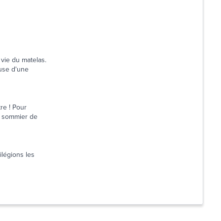
vie du matelas.
use d'une
re ! Pour
un sommier de
ilégions les