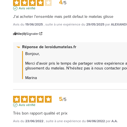
4
/
5
Avis vérifié
J'ai acheter l'ensemble mais petit defaut le matelas glisse
Avis du
19/06/2025
, suite à une expérience du
29/05/2025
par
ALEXANDR
Utile
(0)
Signaler
Réponse de
leroidumatelas.fr
Bonjour, 

Merci d'avoir pris le temps de partager votre expérienc
glissement du matelas. N'hésitez pas à nous contacter pour
Marina
5
/
5
Avis vérifié
Très bon rapport qualité et prix
Avis du
23/06/2022
, suite à une expérience du
04/06/2022
par
A.A.