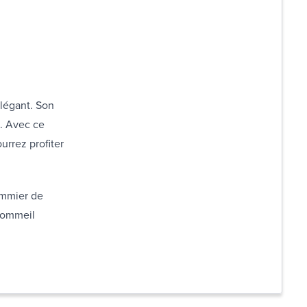
élégant. Son
n. Avec ce
urrez profiter
ommier de
 sommeil