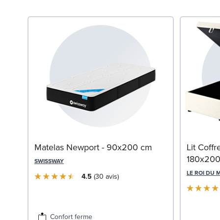
Matelas Newport - 90x200 cm
Lit Coff
180x20
SWISSWAY
LE ROI DU 
4.5
30
avis
Confort ferme