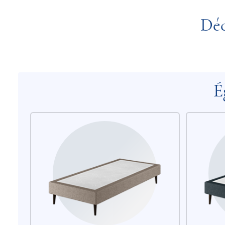
Déc
É