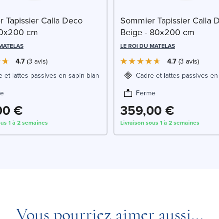
 Tapissier Calla Deco
Sommier Tapissier Calla 
80x200 cm
Beige - 80x200 cm
 MATELAS
LE ROI DU MATELAS
4.7
3
avis
4.7
3
avis
 et lattes passives en sapin blanc
Cadre et lattes passives en
e
Ferme
00 €
359,00 €
ous 1 à 2 semaines
Livraison sous 1 à 2 semaines
Vous pourriez aimer aussi...