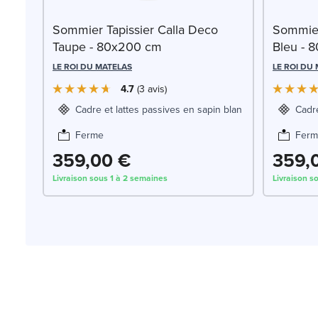
Sommier Tapissier Calla Deco
Sommier
Taupe - 80x200 cm
Bleu - 
LE ROI DU MATELAS
LE ROI DU
4.7
3
avis
Cadre et lattes passives en sapin blanc
Cadre
Ferme
Ferm
359,00 €
359,
Livraison sous 1 à 2 semaines
Livraison s