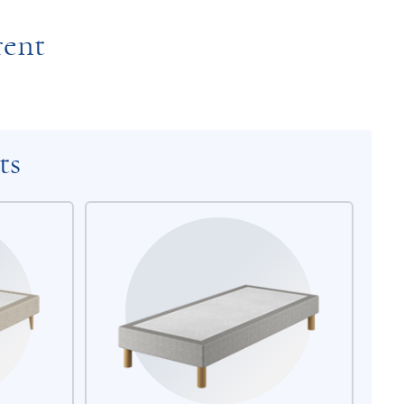
rent
ts