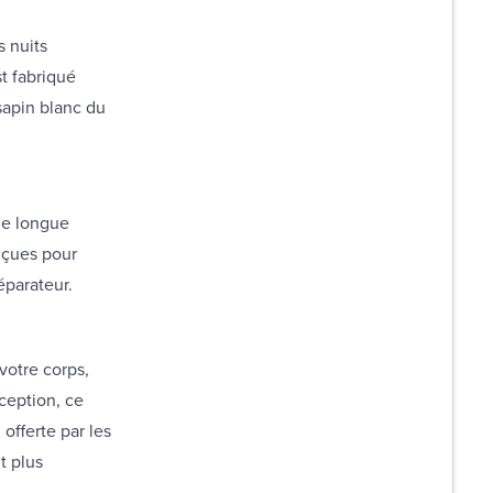
s nuits
st fabriqué
sapin blanc du
ne longue
nçues pour
réparateur.
votre corps,
ception, ce
offerte par les
t plus