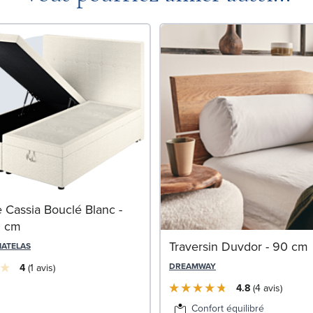
re Cassia Bouclé Blanc -
0 cm
Traversin Duvdor - 90 cm
MATELAS
DREAMWAY
4
1
avis
4.8
4
avis
Confort équilibré