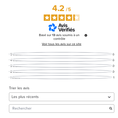
4.2
/
5
Basé sur
13
avis soumis à un
contrôle
Voir tous les avis sur ce site
5
étoiles
6
4
étoiles
6
3
étoiles
0
2
étoiles
0
1
étoile
1
Trier les avis