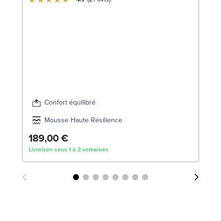
En
9
SW
1
Liv
Confort équilibré
Mousse Haute Résilience
189,00 €
Livraison sous 1 à 2 semaines