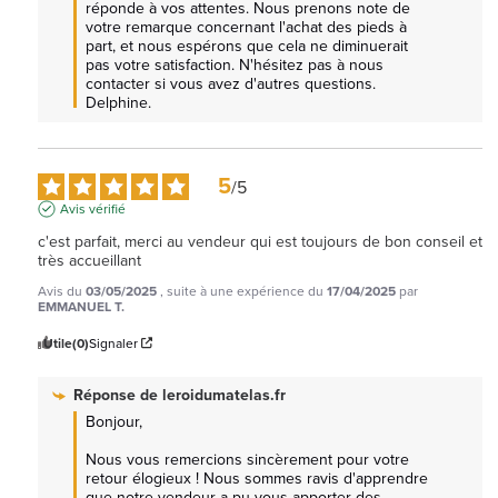
réponde à vos attentes. Nous prenons note de 
votre remarque concernant l'achat des pieds à 
part, et nous espérons que cela ne diminuerait 
pas votre satisfaction. N'hésitez pas à nous 
contacter si vous avez d'autres questions. 
Delphine.
5
/
5
Avis vérifié
c'est parfait, merci au vendeur qui est toujours de bon conseil et 
très accueillant
Avis du
03/05/2025
, suite à une expérience du
17/04/2025
par
EMMANUEL T.
Utile
(0)
Signaler
Réponse de
leroidumatelas.fr
Bonjour,

Nous vous remercions sincèrement pour votre 
retour élogieux ! Nous sommes ravis d'apprendre 
que notre vendeur a pu vous apporter des 