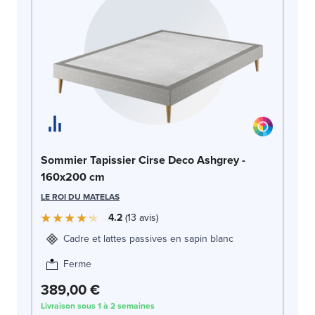
So
Sommier Tapissier Cirse Deco Ashgrey -
c
160x200 cm
LE
LE ROI DU MATELAS
4.2
13
avis
Cadre et lattes passives en sapin blanc
Ferme
389,00 €
3
Livraison sous 1 à 2 semaines
Liv