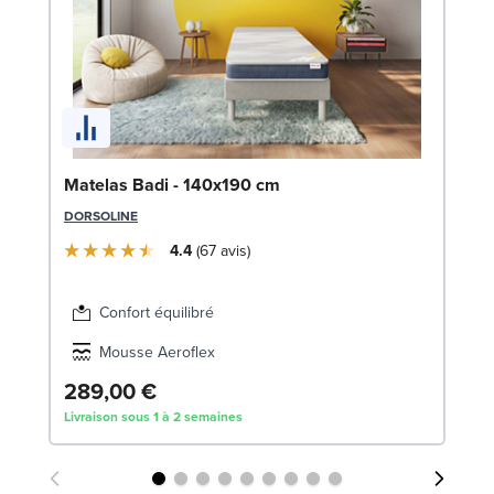
Ca
Matelas Badi - 140x190 cm
LE
DORSOLINE
6
4.4
67
avis
Liv
Confort équilibré
Mousse Aeroflex
289,00 €
Livraison sous 1 à 2 semaines