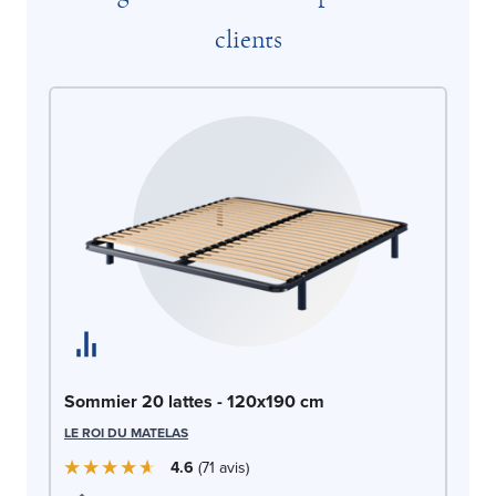
clients
So
Sommier 20 lattes - 120x190 cm
LE
LE ROI DU MATELAS
4.6
71
avis