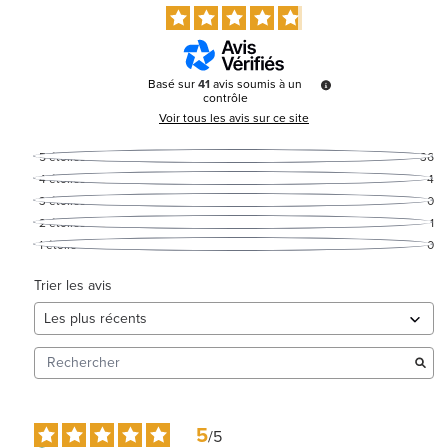
Basé sur
41
avis soumis à un
contrôle
Voir tous les avis sur ce site
5
étoiles
36
4
étoiles
4
3
étoiles
0
2
étoiles
1
1
étoile
0
Trier les avis
5
/
5