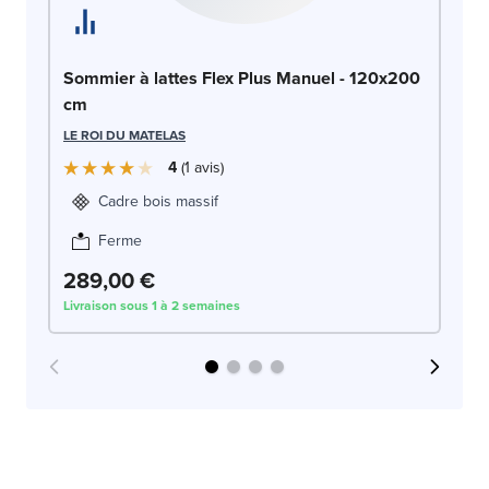
So
Sommier à lattes Flex Plus Manuel - 120x200
c
cm
LE
LE ROI DU MATELAS
4
1
avis
Cadre bois massif
Ferme
2
289,00 €
Livraison sous 1 à 2 semaines
Liv