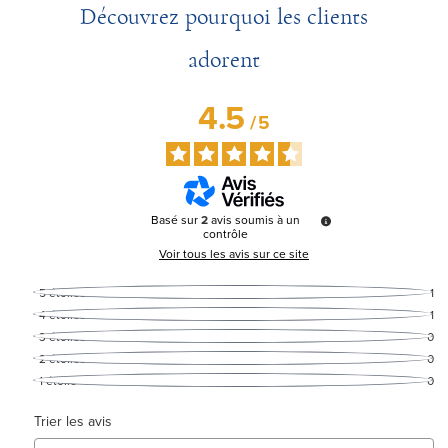
Découvrez pourquoi les clients
adorent
4.5
/
5
Basé sur
2
avis soumis à un
contrôle
Voir tous les avis sur ce site
5
étoiles
1
4
étoiles
1
3
étoiles
0
2
étoiles
0
1
étoile
0
Trier les avis