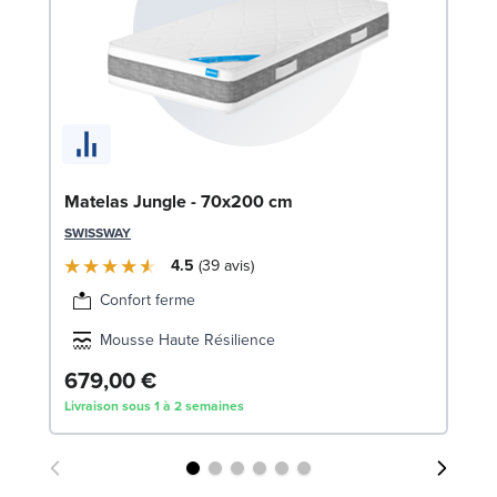
Li
Matelas Jungle - 70x200 cm
LE
SWISSWAY
4.5
39
avis
Confort ferme
Mousse Haute Résilience
679,00 €
1
Livraison sous 1 à 2 semaines
Liv