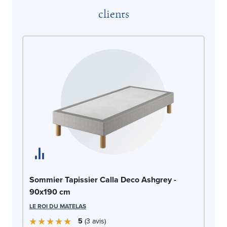
clients
So
Sommier Tapissier Calla Deco Ashgrey -
90
90x190 cm
LE
LE ROI DU MATELAS
5
3
avis