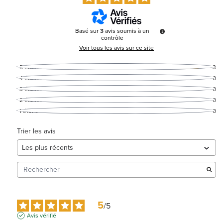
Basé sur
3
avis soumis à un
contrôle
Voir tous les avis sur ce site
5
étoiles
3
4
étoiles
0
3
étoiles
0
2
étoiles
0
1
étoile
0
Trier les avis
5
/
5
Avis vérifié