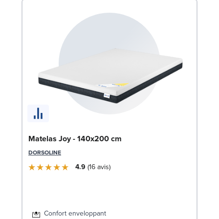
Ca
Matelas Joy - 140x200 cm
LE
DORSOLINE
4.9
16
avis
6
Liv
Confort enveloppant