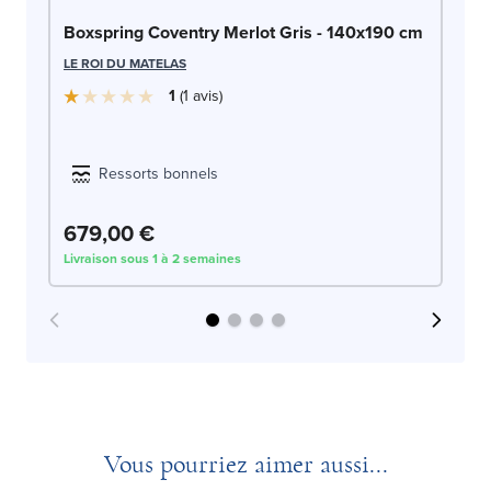
Bo
Boxspring Coventry Merlot Gris - 140x190 cm
LE
LE ROI DU MATELAS
1
1
avis
Ressorts bonnels
679,00 €
6
Livraison sous 1 à 2 semaines
Liv
Vous pourriez aimer aussi...