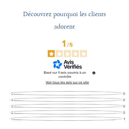
Découvrez pourquoi les clients
adorent
1
/
5
Basé sur
1
avis soumis à un
contrôle
Voir tous les avis sur ce site
5
étoiles
0
4
étoiles
0
3
étoiles
0
2
étoiles
0
1
étoile
1