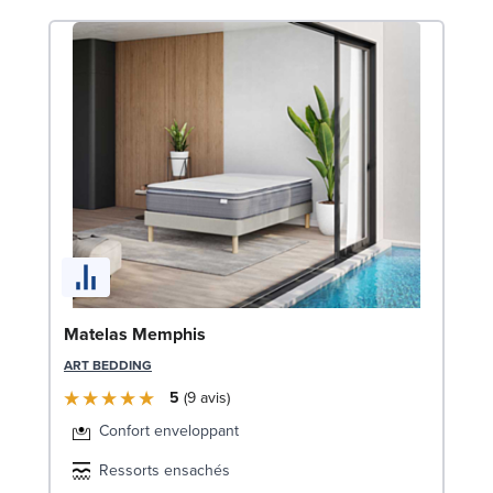
So
Matelas Memphis
LE
ART BEDDING
5
9
avis
Confort enveloppant
Ressorts ensachés