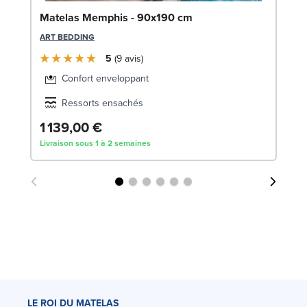
So
Matelas Memphis - 90x190 cm
LE
ART BEDDING
5
9
avis
Confort enveloppant
Ressorts ensachés
1 139,00 €
5
Livraison sous 1 à 2 semaines
Liv
LE ROI DU MATELAS