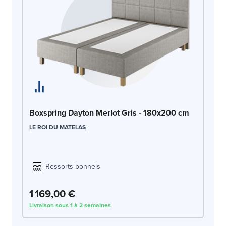
Bo
Boxspring Dayton Merlot Gris - 180x200 cm
c
LE ROI DU MATELAS
LE
Ressorts bonnels
1 169,00 €
1
Livraison sous 1 à 2 semaines
Liv