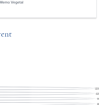
er Memo Vegetal
rent
183
42
11
8