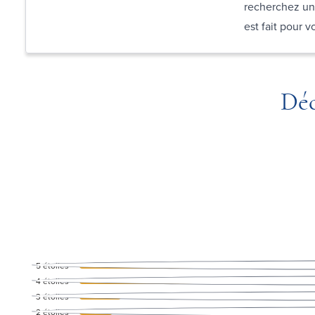
recherchez un 
est fait pour 
Déc
5
étoiles
4
étoiles
3
étoiles
2
étoiles