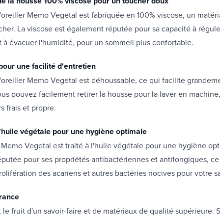
e la housse 100% viscose pour un toucher doux
'oreiller Memo Vegetal est fabriquée en 100% viscose, un matér
her. La viscose est également réputée pour sa capacité à régule
 à évacuer l'humidité, pour un sommeil plus confortable.
our une facilité d'entretien
'oreiller Memo Vegetal est déhoussable, ce qui facilite grandeme
 Vous pouvez facilement retirer la housse pour la laver en machine
rs frais et propre.
l'huile végétale pour une hygiène optimale
er Memo Vegetal est traité à l'huile végétale pour une hygiène opt
éputée pour ses propriétés antibactériennes et antifongiques, ce
rolifération des acariens et autres bactéries nocives pour votre s
France
t le fruit d'un savoir-faire et de matériaux de qualité supérieure. 