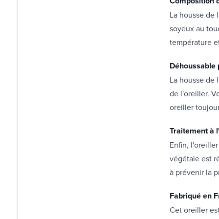
Composition d
La housse de l
soyeux au touc
température et
Déhoussable p
La housse de l
de l'oreiller.
oreiller toujou
Traitement à 
Enfin, l'oreill
végétale est r
à prévenir la p
Fabriqué en 
Cet oreiller es