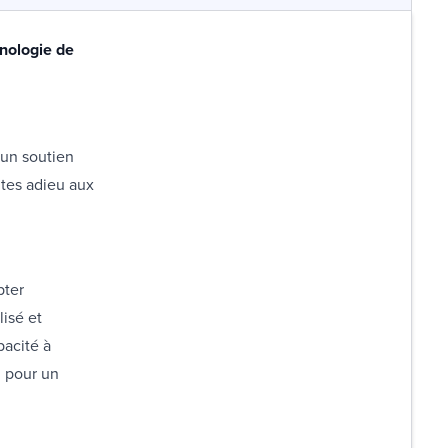
hnologie de
 un soutien
ites adieu aux
pter
lisé et
acité à
, pour un