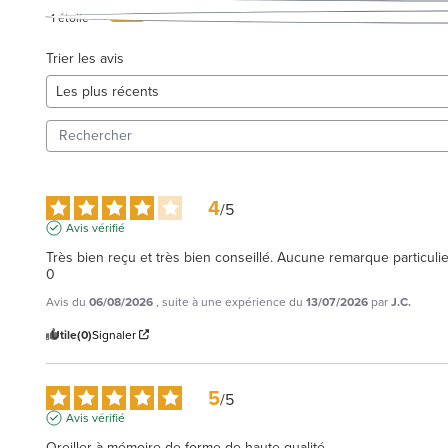
1
étoile
Trier les avis
4
/
5
Avis vérifié
Très bien reçu et très bien conseillé. Aucune remarque particulie
0
Avis du
06/08/2026
, suite à une expérience du
13/07/2026
par
J.C.
Utile
(0)
Signaler
5
/
5
Avis vérifié
Oreiller à mémoire de forme de haute qualité