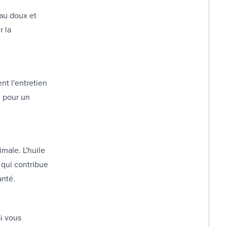
iau doux et
r la
nt l'entretien
, pour un
imale. L'huile
 qui contribue
anté.
Si vous