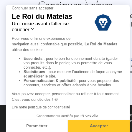
Continuez à rêver.
Profitez de 5% offerts sur vo
et recevez nos offres et actual
LE ROI DU MATELAS
CONSEI
Notre histoire
Rendez-
Notre savoir-faire
Nos cons
Nos marques
Pour les professionnels
Campagne d'affiliation
Conditions des offres
Condition
Black Friday
Condition
Destockage
Mentions 