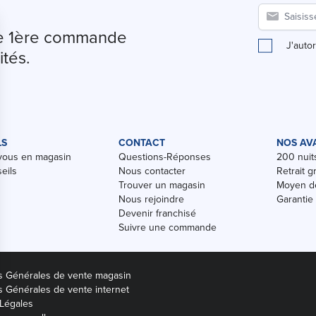
tre 1ère commande
J'auto
ités.
LS
CONTACT
NOS AV
vous en magasin
Questions-Réponses
200 nuits
eils
Nous contacter
Retrait g
Trouver un magasin
Moyen de
Nous rejoindre
Garantie
Devenir franchisé
Suivre une commande
s Générales de vente magasin
s Générales de vente internet
Légales