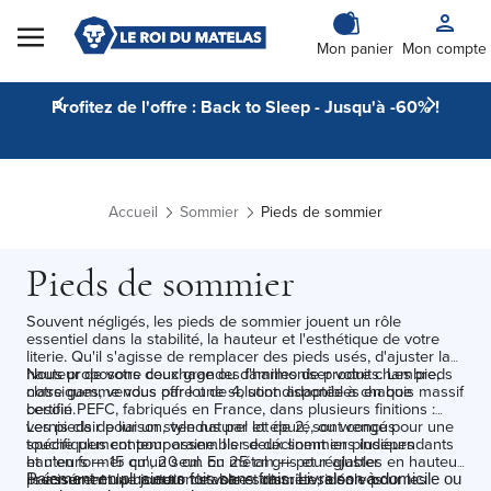
Skip to Content
Mon panier
Mon compte
Profitez de l'offre : Back to Sleep - Jusqu'à -60% !
Accueil
Sommier
Pieds de sommier
Pieds de sommier
Souvent négligés, les pieds de sommier jouent un rôle
essentiel dans la stabilité, la hauteur et l'esthétique de votre
literie. Qu'il s'agisse de remplacer des pieds usés, d'ajuster la
hauteur de votre couchage ou d'harmoniser votre chambre,
Nous proposons deux grandes familles de produits. Les pieds
notre gamme vous offre une solution adaptée à chaque
classiques, vendus par lot de 4, sont disponibles en bois massif
besoin.
certifié PEFC, fabriqués en France, dans plusieurs finitions :
vernis clair pour un style naturel et épuré, ou wengé pour une
Les pieds de liaison, vendus par lot de 2, sont conçus
touche plus contemporaine. Ils se déclinent en plusieurs
spécifiquement pour assembler deux sommiers indépendants
hauteurs — 15 cm, 20 cm ou 25 cm — pour ajuster
et n'en former qu'un seul. En métal gris et réglables en hauteur,
précisément la hauteur de votre sommier selon vos
ils assurent une jonction stable et discrète, idéale pour les
Paiement en plusieurs fois sans frais. Livraison à domicile ou