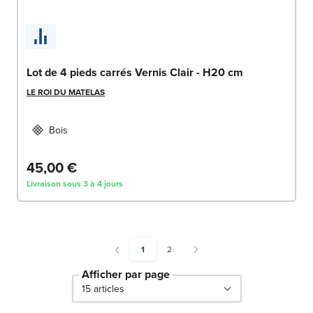
Lot de 4 pieds carrés Vernis Clair - H20 cm
LE ROI DU MATELAS
Bois
45,00 €
Livraison sous 3 à 4 jours
You're currently reading page
Page
1
2
Afficher par page
par page