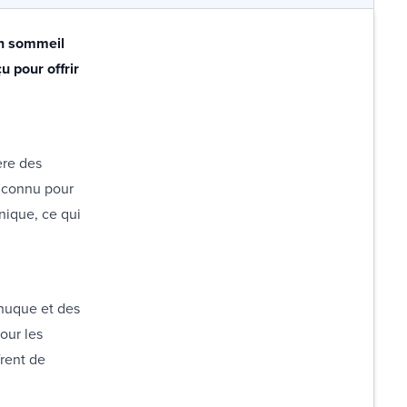
un sommeil
u pour offrir
ère des
t connu pour
nique, ce qui
 nuque et des
our les
rent de