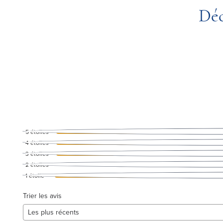
Déc
5
étoiles
4
étoiles
3
étoiles
2
étoiles
1
étoile
Trier les avis