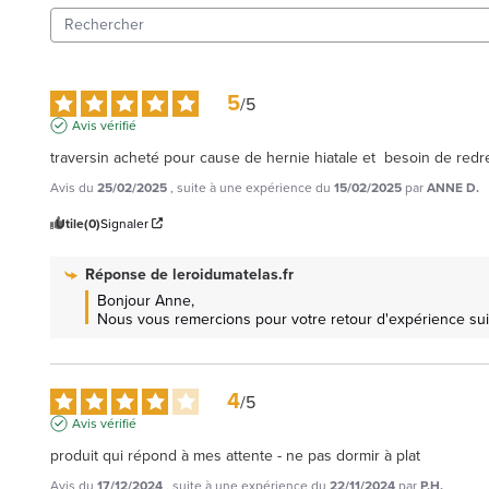
5
/
5
Avis vérifié
traversin acheté pour cause de hernie hiatale et  besoin de redre
Avis du
25/02/2025
, suite à une expérience du
15/02/2025
par
ANNE D.
Utile
(0)
Signaler
Réponse de
leroidumatelas.fr
Bonjour Anne, 

Nous vous remercions pour votre retour d'expérience suit
4
/
5
Avis vérifié
produit qui répond à mes attente - ne pas dormir à plat
Avis du
17/12/2024
, suite à une expérience du
22/11/2024
par
P.H.