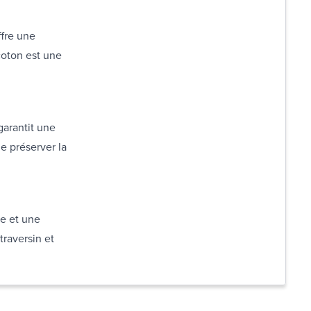
ffre une
coton est une
garantit une
de préserver la
re et une
traversin et