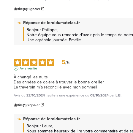
Utile
(0)
Signaler
Réponse de
leroidumatelas.fr
Bonjour Philippe, 

Notre équipe vous remercie d'avoir pris le temps de noter
Une agréable journée. Emélie
5
/
5
Avis vérifié
À changé les nuits 

Des années de galère à trouver le bonne oreiller 

Le traversin m’a réconcilié avec mon sommeil
Avis du
22/10/2024
, suite à une expérience du
08/10/2024
par
L.B.
Utile
(1)
Signaler
Réponse de
leroidumatelas.fr
Bonjour Laura, 

Nous sommes heureux de lire votre commentaire et de sav