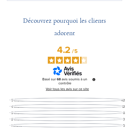
Découvrez pourquoi les clients
adorent
4.2
/
5
Basé sur
68
avis soumis à un
contrôle
Voir tous les avis sur ce site
5
étoiles
42
4
étoiles
12
3
étoiles
6
2
étoiles
3
1
étoile
5