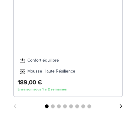
So
18
SW
Confort équilibré
Mousse Haute Résilience
189,00 €
1
Livraison sous 1 à 2 semaines
Liv