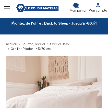
Skip to Content
Mon panier
Mon compte
Profitez de l'offre : Back to Sleep - Jusqu'à -60% !
Accueil
Couette, oreiller
Oreiller 45x70
Oreiller Pilodor - 45x70 cm