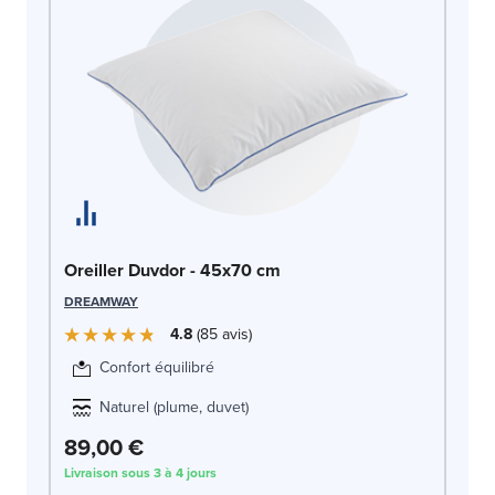
Or
Oreiller Duvdor - 45x70 cm
DR
DREAMWAY
4.8
85
avis
Confort équilibré
Naturel (plume, duvet)
89,00 €
1
Livraison sous 3 à 4 jours
Liv