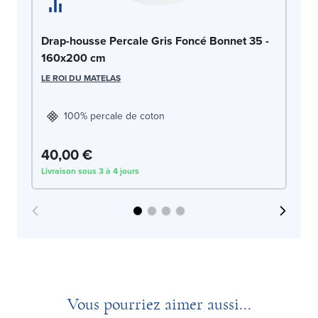
Dr
Drap-housse Percale Gris Foncé Bonnet 35 -
1
160x200 cm
LE
LE ROI DU MATELAS
100% percale de coton
40,00 €
4
Livraison sous 3 à 4 jours
Liv
Vous pourriez aimer aussi...