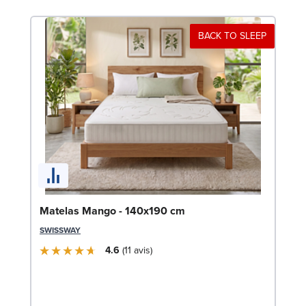
BACK TO SLEEP
So
Matelas Mango - 140x190 cm
LE
SWISSWAY
4.6
11
avis