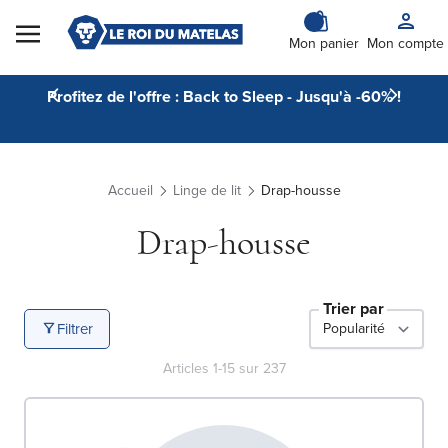
Skip to Content
Mon panier
Mon compte
Profitez de l'offre : Back to Sleep - Jusqu'à -60% !
Accueil
Linge de lit
Drap-housse
Drap-housse
Trier par
Filtrer
Articles
1
-
15
sur
237