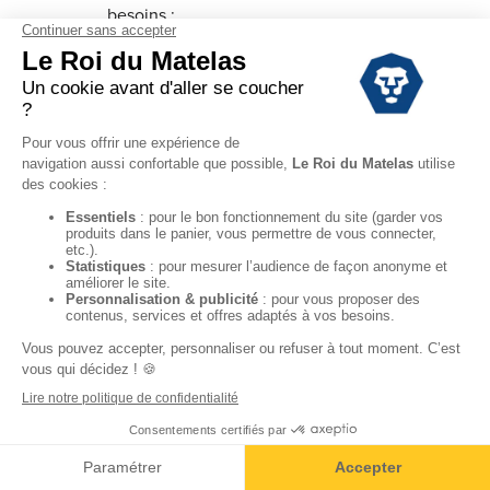
besoins ;
- opter pour un modèle adapté à
votre matelas ;
- bien prendre en compte la taille
du plateau et la profondeur du
bonnet.
Autant de critères qui garantissent
une bonne qualité pour votre linge
de lit. Enfin, chez Le Roi du Matelas,
nos draps housses sont fabriqués
en France, tout comme nos matelas
et sommiers. Nos techniques de
fabrication vous offrent un excellent
bien-être et vous assurent une
tenue optimale dans le temps.
Découvrez notre sélection en stock
en magasin ou sur notre site
leroidumatelas.fr disponible à la