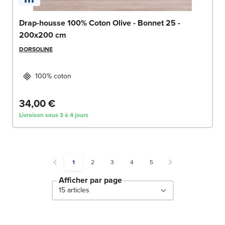
Drap-housse 100% Coton Olive - Bonnet 25 -
200x200 cm
DORSOLINE
100% coton
34,00 €
Livraison sous 3 à 4 jours
You're currently reading page
Page
Page
Page
Page
1
2
3
4
5
Afficher par page
par page