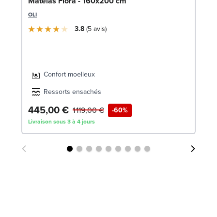
So
Matelas Flora - 160x200 cm
SW
OLI
3.8
5
avis
Confort moelleux
Ressorts ensachés
445,00 €
2
1 119,00 €
-60%
Livraison sous 3 à 4 jours
Liv