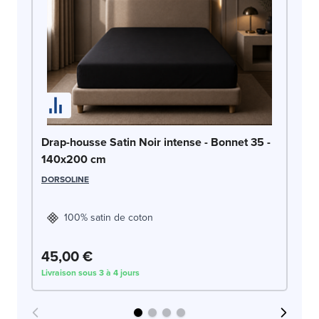
Dr
Drap-housse Satin Noir intense - Bonnet 35 -
1
140x200 cm
LE
DORSOLINE
100% satin de coton
45,00 €
4
Livraison sous 3 à 4 jours
Liv