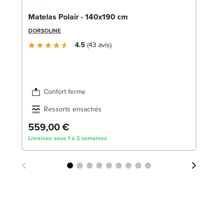
So
Matelas Polair - 140x190 cm
1
DORSOLINE
SW
4.5
43
avis
Confort ferme
Ressorts ensachés
559,00 €
1
Livraison sous 1 à 2 semaines
Liv