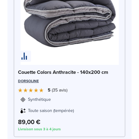
Co
SW
Couette Colors Anthracite - 140x200 cm
DORSOLINE
5
35
avis
Synthétique
Toute saison (tempérée)
89,00 €
1
Livraison sous 3 à 4 jours
Liv