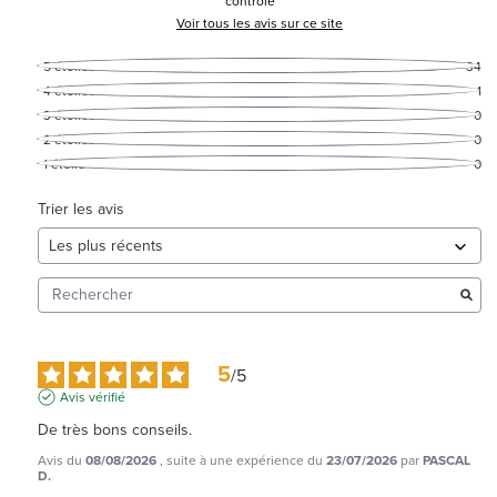
contrôle
Voir tous les avis sur ce site
5
étoiles
34
4
étoiles
1
3
étoiles
0
2
étoiles
0
1
étoile
0
Trier les avis
5
/
5
Avis vérifié
De très bons conseils.
Avis du
08/08/2026
, suite à une expérience du
23/07/2026
par
PASCAL
D.