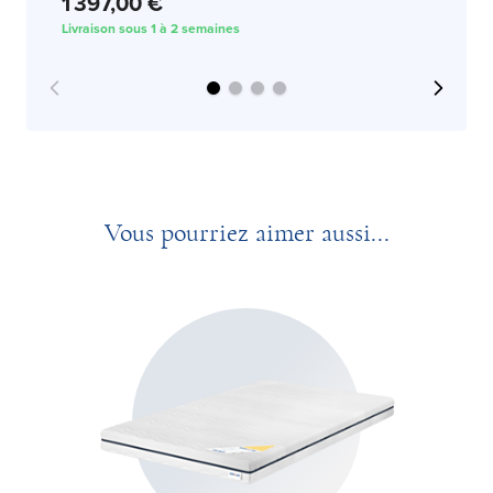
1 
1 397,00 €
Liv
Livraison sous 1 à 2 semaines
Vous pourriez aimer aussi...