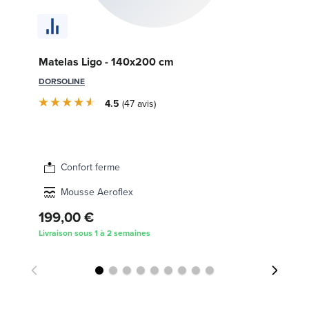
So
Matelas Ligo - 140x200 cm
SW
DORSOLINE
4.5
47
avis
Confort ferme
Mousse Aeroflex
199,00 €
2 
Livraison sous 1 à 2 semaines
Liv