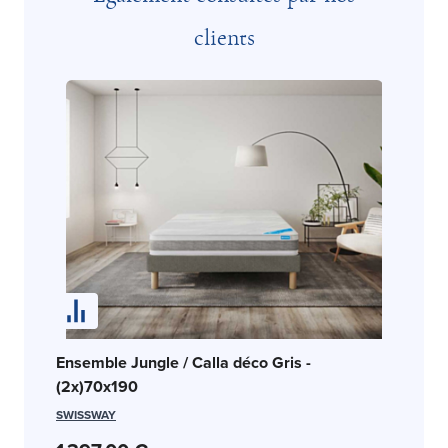
clients
En
Ensemble Jungle / Calla déco Gris -
14
(2x)70x190
SW
SWISSWAY