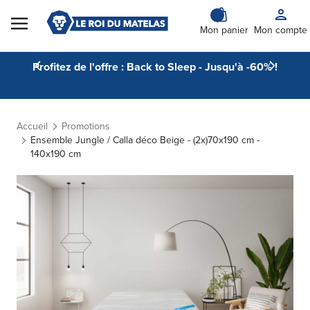
Skip to Content
Mon panier
Mon compte
Profitez de l'offre : Back to Sleep - Jusqu'à -60% !
Accueil
Promotions
Ensemble Jungle / Calla déco Beige - (2x)70x190 cm -
140x190 cm