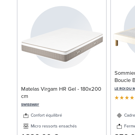
Sommier 
Boucle 
Matelas Virgam HR Gel - 180x200
LE ROI DU 
cm
SWISSWAY
Confort équilibré
Cadre
Micro ressorts ensachés
Ferm