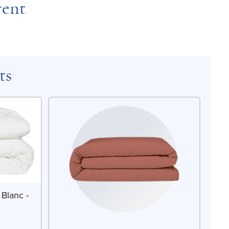
rent
ts
Blanc -