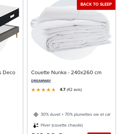
BACK TO SLEEP
Mat
s Deco
Couette Nunka - 240x260 cm
SWIS
DREAMWAY
4.7
42
avis
30% duvet + 70% plumettes oie et canard
Hiver (couette chaude)