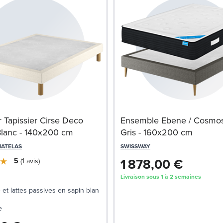
Tapissier Cirse Deco
Ensemble Ebene / Cosmo
Blanc - 140x200 cm
Gris - 160x200 cm
MATELAS
SWISSWAY
1 878,00 €
5
1
avis
Livraison sous 1 à 2 semaines
 et lattes passives en sapin blanc
e