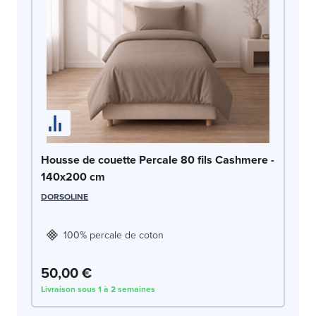
Ho
Housse de couette Percale 80 fils Cashmere -
1
140x200 cm
DO
DORSOLINE
100% percale de coton
50,00 €
5
Livraison sous 1 à 2 semaines
Liv