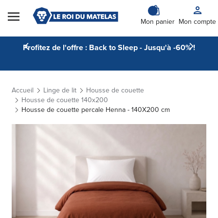
Skip to Content
Mon panier
Mon compte
Profitez de l'offre : Back to Sleep - Jusqu'à -60% !
Accueil
Linge de lit
Housse de couette
Housse de couette 140x200
Housse de couette percale Henna - 140X200 cm