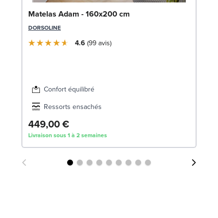
So
Matelas Adam - 160x200 cm
14
DORSOLINE
SW
4.6
99
avis
Confort équilibré
Ressorts ensachés
449,00 €
1
Livraison sous 1 à 2 semaines
Liv