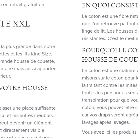
 en retrait gratuit en
EN QUOI CONSIST
Le coton est une fibre nat
TE XXL
que l’on retrouve partout
linge de lit. Les housses
E
résistantes. C’est le meille
la plus grande dans notre
POURQUOI LE COT
tes et les lits King Size,
HOUSSE DE COUE
 grande housse de couette,
ntaire mais aussi apporter
Le coton est une matière 
rieur.
misons sur le coton pour 
la traitant contre les mites
VOTRE HOUSSE
toutes les personnes sens
transpiration pour que vous
coton, vous pouvez être c
laisser une place suffisante
car vos draps seront agréa
lui et les autres meubles.
lavages après lavages.
 peut devenir un élément
st directement visible
Vous avez ici les produits
ix est donc crucial pour