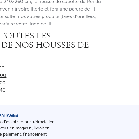
de 240x260 cm, la housse de couette du Roi du
venir à votre literie et fera une parure de lit
onsulter nos autres produits (taies d’oreillers,
arfaire votre linge de lit.
TOUTES LES
 DE NOS HOUSSES DE
00
200
220
240
ANTAGES
 d'essai : retour, rétractation
ratuit en magasin, livraison
 paiement, financement