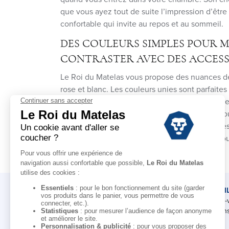
que vous ayez tout de suite l’impression d’être
confortable qui invite au repos et au sommeil.
DES COULEURS SIMPLES POUR M
CONTRASTER AVEC DES ACCESS
Le Roi du Matelas vous propose des nuances de
rose et blanc. Les couleurs unies sont parfait
cocooning. Cela ne vous empêche pas de mixer 
accessoires de votre chambre. Par exemple, vo
votre lit des taies d’oreillers à motif ou avec d
Avec un lit King Size, vous pouvez vraiment jo
LE ROI DU MATELAS
CONSEI
Notre histoire
Rendez-
Notre savoir-faire
Nos cons
Nos marques