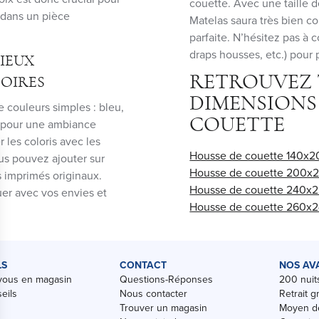
couette. Avec une taille 
 dans un pièce
Matelas saura très bien con
parfaite. N’hésitez pas à c
draps housses, etc.) pour p
IEUX
RETROUVEZ 
OIRES
DIMENSIONS
 couleurs simples : bleu,
COUETTE
es pour une ambiance
les coloris avec les
Housse de couette 140x2
us pouvez ajouter sur
Housse de couette 200x
es imprimés originaux.
Housse de couette 240x
uer avec vos envies et
Housse de couette 260x
LS
CONTACT
NOS AV
vous en magasin
Questions-Réponses
200 nuits
eils
Nous contacter
Retrait g
Trouver un magasin
Moyen de