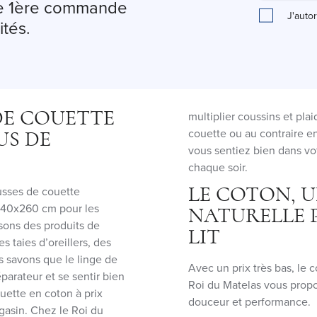
tre 1ère commande
J'auto
ités.
DE COUETTE
multiplier coussins et pl
couette ou au contraire e
US DE
vous sentiez bien dans vo
chaque soir.
usses de couette
LE COTON, U
 240x260 cm pour les
NATURELLE 
osons des produits de
LIT
s taies d’oreillers, des
 savons que le linge de
Avec un prix très bas, le c
éparateur et se sentir bien
Roi du Matelas vous propo
ette en coton à prix
douceur et performance.
gasin. Chez le Roi du