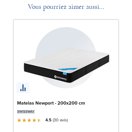
Vous pourriez aimer aussi...
So
Matelas Newport - 200x200 cm
LE
SWISSWAY
4.5
30
avis