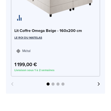
Bo
LE
Lit Coffre Omega Beige - 160x200 cm
LE ROI DU MATELAS
Métal
1 199,00 €
1
Livraison sous 1 à 2 semaines
Liv