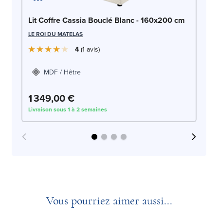
Bo
Lit Coffre Cassia Bouclé Blanc - 160x200 cm
1
LE ROI DU MATELAS
LE
4
1
avis
MDF / Hêtre
1 349,00 €
2
Livraison sous 1 à 2 semaines
Liv
Vous pourriez aimer aussi...