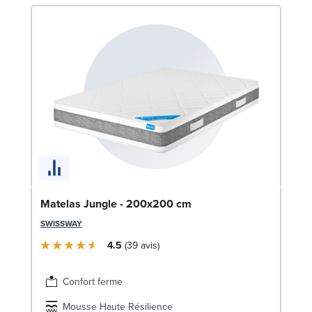
So
Matelas Jungle - 200x200 cm
1
SWISSWAY
LE
4.5
39
avis
Confort ferme
Mousse Haute Résilience