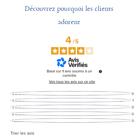
Découvrez pourquoi les clients
adorent
4
/
5
Basé sur
1
avis soumis à un
contrôle
Voir tous les avis sur ce site
5
étoiles
0
4
étoiles
1
3
étoiles
0
2
étoiles
0
1
étoile
0
Trier les avis