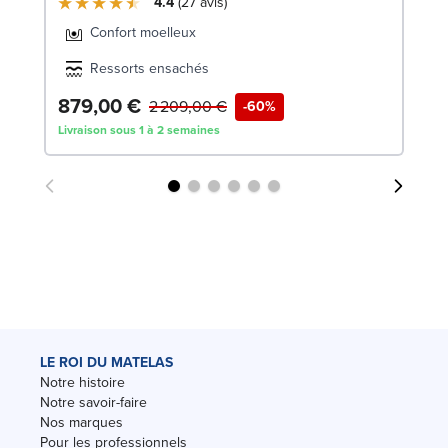
4.4
27
avis
Confort moelleux
Ressorts ensachés
879,00 €
1
2 209,00 €
-60%
Livraison sous 1 à 2 semaines
Liv
LE ROI DU MATELAS
Notre histoire
Notre savoir-faire
Nos marques
Pour les professionnels