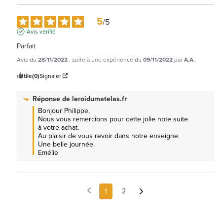
5
/
5
Avis vérifié
Parfait
Avis du
28/11/2022
, suite à une expérience du
09/11/2022
par
A.A.
Utile
(0)
Signaler
Réponse de
leroidumatelas.fr
Bonjour Philippe, 

Nous vous remercions pour cette jolie note suite 
à votre achat.

Au plaisir de vous revoir dans notre enseigne.

Une belle journée.

Emélie
1
2