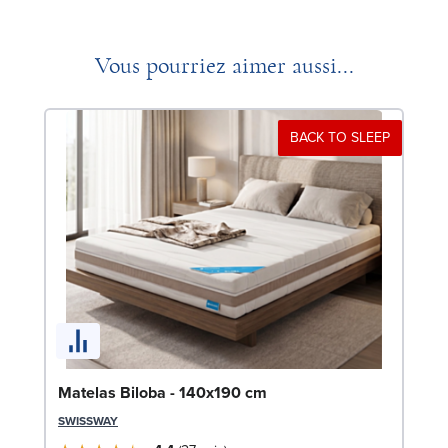
Vous pourriez aimer aussi...
BACK TO SLEEP
Li
Matelas Biloba - 140x190 cm
LE
SWISSWAY