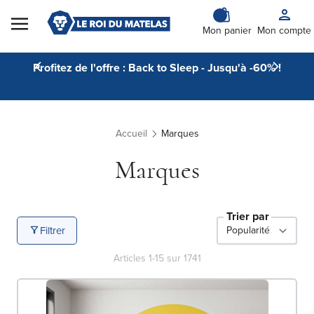
Skip to Content
Mon panier
Mon compte
Profitez de l'offre : Back to Sleep - Jusqu'à -60% !
Accueil
Marques
Marques
Trier par
Filtrer
Articles
1
-
15
sur
1741