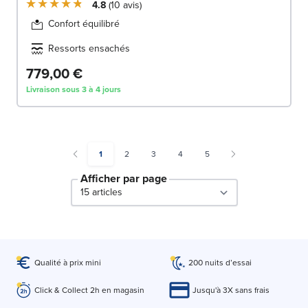
4.8
10
avis
Confort équilibré
Ressorts ensachés
779,00 €
Livraison sous 3 à 4 jours
You're currently reading page
Page
Page
Page
Page
1
2
3
4
5
Afficher par page
par page
Qualité à prix mini
200 nuits d’essai
Click & Collect 2h en magasin
Jusqu'à 3X sans frais