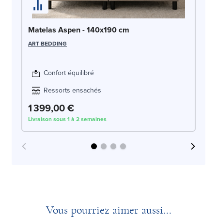
Ma
Matelas Aspen - 140x190 cm
SW
ART BEDDING
Confort équilibré
Ressorts ensachés
1 399,00 €
1
Livraison sous 1 à 2 semaines
Liv
Vous pourriez aimer aussi...