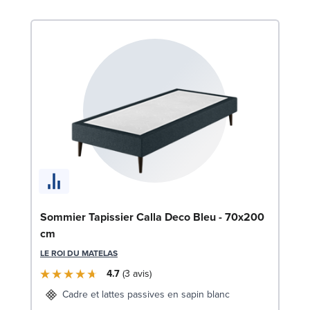
Li
Sommier Tapissier Calla Deco Bleu - 70x200
cm
LE
LE ROI DU MATELAS
4.7
3
avis
Cadre et lattes passives en sapin blanc