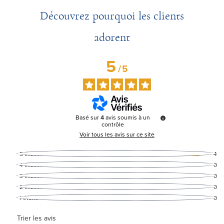
Découvrez pourquoi les clients
adorent
5
/
5
Basé sur
4
avis soumis à un
contrôle
Voir tous les avis sur ce site
5
étoiles
4
4
étoiles
0
3
étoiles
0
2
étoiles
0
1
étoile
0
Trier les avis