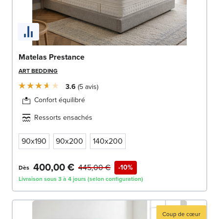
Matelas Prestance
ART BEDDING
3.6
5
avis
Confort équilibré
Ressorts ensachés
90x190
90x200
140x200
400,00 €
445,00 €
-10%
Dès
Livraison sous 3 à 4 jours (selon configuration)
Coup de cœur