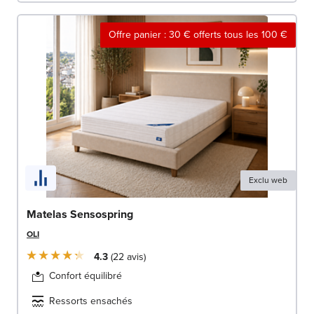
Offre panier : 30 € offerts tous les 100 €
Exclu web
Matelas Sensospring
OLI
4.3
22
avis
Confort équilibré
Ressorts ensachés