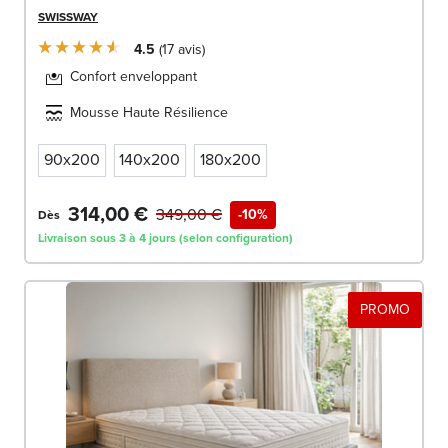
SWISSWAY
4.5
17
avis
Confort enveloppant
Mousse Haute Résilience
90x200
140x200
180x200
314,00 €
349,00 €
-10%
Dès
Livraison sous 3 à 4 jours (selon configuration)
PROMO