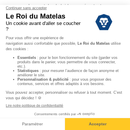
Les
matelas hybrides
représentent
l'innovation la plus récente en
matière de literie, combinant
intelligemment les ressorts
ensachés et plusieurs couches de
mousse haute technologie. Cette
technologie double offre un
soutien
dynamique
grâce aux ressorts tout
en procurant l'
accueil enveloppant
de la mousse à mémoire de forme
ou du latex. Les matelas hybrides
excellent particulièrement dans
l'indépendance de couchage,
permettant aux couples de ne pas
ressentir les mouvements de leur
partenaire durant la nuit. Avec une
ventilation naturelle optimale grâce
aux ressorts et un confort de