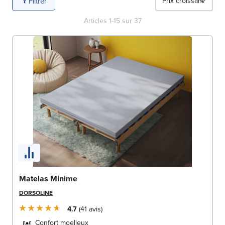
Filtrer
Trouvez le matelas qui bercera vos nuits !
Articles
1
-
15
sur
37
Matelas Minime
DORSOLINE
4.7
41
avis
Confort moelleux