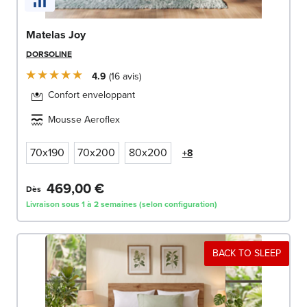
Matelas Joy
DORSOLINE
4.9
16
avis
Confort enveloppant
Mousse Aeroflex
70x190
70x200
80x200
+8
469,00 €
Dès
Livraison sous 1 à 2 semaines (selon configuration)
BACK TO SLEEP