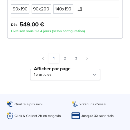
90x190
90x200
140x190
+3
549,00 €
Dès
Livraison sous 3 à 4 jours (selon configuration)
You're currently reading page
Page
Page
1
2
3
Afficher par page
par page
Qualité à prix mini
200 nuits d’essai
Click & Collect 2h en magasin
Jusqu'à 3X sans frais