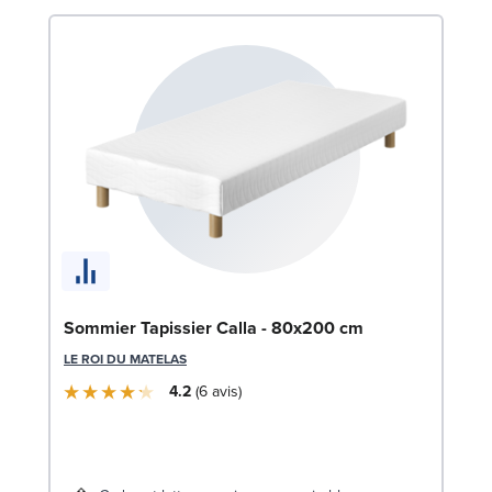
Li
Sommier Tapissier Calla - 80x200 cm
LE
LE ROI DU MATELAS
4.2
6
avis