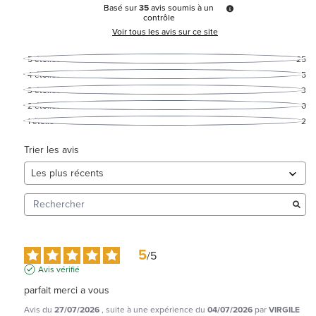
Basé sur
35
avis soumis à un
contrôle
Voir tous les avis sur ce site
5
étoiles
25
4
étoiles
5
3
étoiles
3
2
étoiles
0
1
étoile
2
Trier les avis
5
/
5
Avis vérifié
parfait merci a vous
Avis du
27/07/2026
, suite à une expérience du
04/07/2026
par
VIRGILE