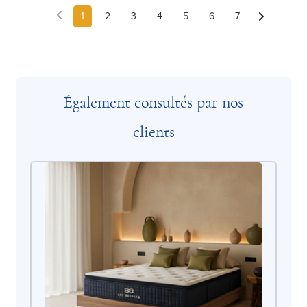
1
2
3
4
5
6
7
Également consultés par nos
clients