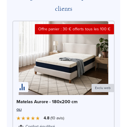
clients
Offre panier : 30 € offerts tous les 100 €
Exclu web
So
Matelas Aurore - 180x200 cm
LE
OLI
4.8
10
avis
Confort équilibré