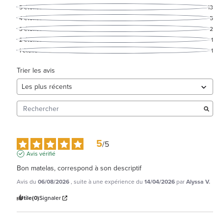
5
étoiles
13
4
étoiles
5
3
étoiles
2
2
étoiles
1
1
étoile
1
Trier les avis
5
/
5
Avis vérifié
Bon matelas, correspond à son descriptif
Avis du
06/08/2026
, suite à une expérience du
14/04/2026
par
Alyssa V.
Utile
(0)
Signaler