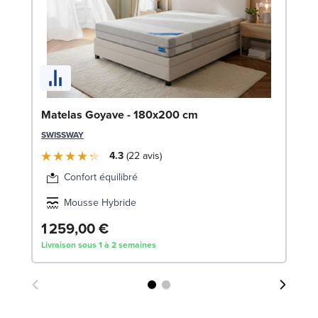
So
Matelas Goyave - 180x200 cm
c
SWISSWAY
LE
4.3
22
avis
Confort équilibré
Mousse Hybride
1 259,00 €
5
Livraison sous 1 à 2 semaines
Liv