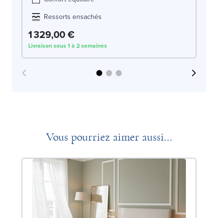
Ressorts ensachés
1 329,00 €
3
Livraison sous 1 à 2 semaines
Liv
Vous pourriez aimer aussi...