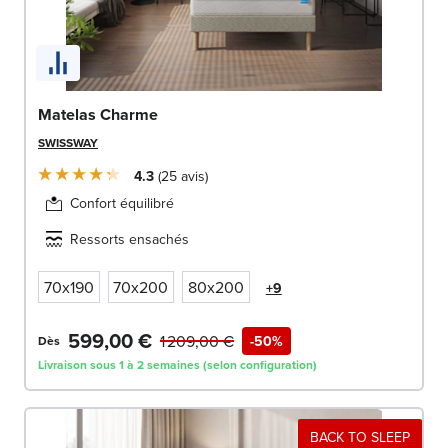
Matelas Charme
SWISSWAY
4.3
25
avis
Confort équilibré
Ressorts ensachés
70x190
70x200
80x200
+9
599,00 €
1 209,00 €
-50%
Dès
Livraison sous 1 à 2 semaines (selon configuration)
BACK TO SLEEP