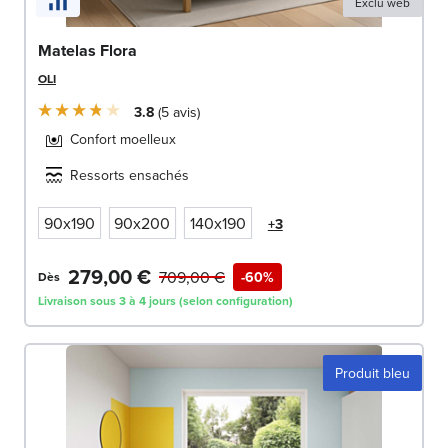
Exclu web
Matelas Flora
OLI
3.8
5
avis
Confort moelleux
Ressorts ensachés
90x190
90x200
140x190
+3
279,00 €
709,00 €
-60%
Dès
Livraison sous 3 à 4 jours (selon configuration)
Produit bleu