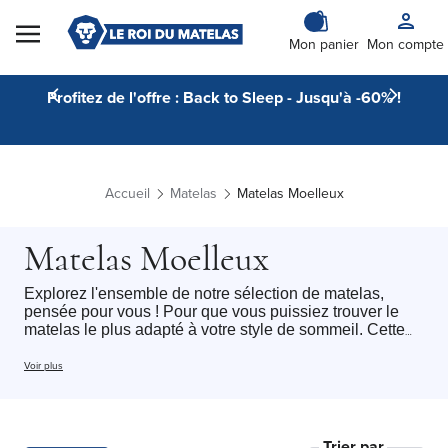
Skip to Content
Mon panier
Mon compte
Profitez de l'offre : Back to Sleep - Jusqu'à -60% !
Accueil
Matelas
Matelas Moelleux
Matelas Moelleux
Explorez l'ensemble de notre sélection de matelas,
pensée pour vous ! Pour que vous puissiez trouver le
matelas le plus adapté à votre style de sommeil. Cette
catégorie regroupe l'ensemble de nos matelas au
confort Moelleux avec tous type de dimension du
Voir plus
matelas 1 personne
au
matelas 2 personnes
: chaque
dormeur peut trouver le matelas idéal pour profiter d’un
sommeil réparateur tout au long de la nuit.
Nous sélectionnons des modèles alliant confort,
Trier par