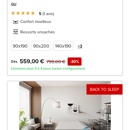
OLI
5
1
avis
Confort moelleux
Ressorts ensachés
90x190
90x200
140x190
+3
559,00 €
799,00 €
-30%
Dès
Livraison sous 3 à 4 jours (selon configuration)
BACK TO SLEEP