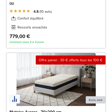
OLI
4.8
10
avis
Confort équilibré
Ressorts ensachés
779,00 €
Livraison sous 3 à 4 jours
Offre panier : 30 € offerts tous les 100 €
Exclu web
Matelas Aurore - 70x200 cm