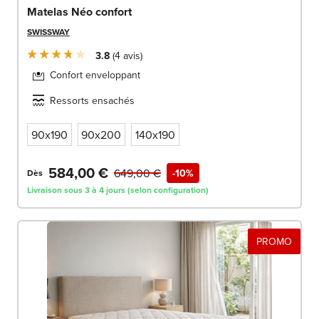
Matelas Néo confort
SWISSWAY
3.8
4
avis
Confort enveloppant
Ressorts ensachés
90x190
90x200
140x190
584,00 €
649,00 €
-10%
Dès
Livraison sous 3 à 4 jours (selon configuration)
PROMO