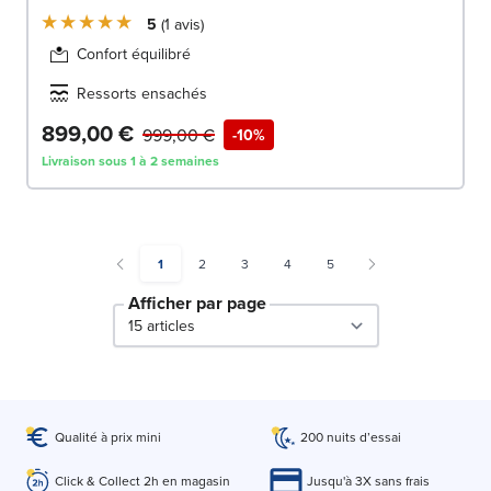
5
1
avis
Confort équilibré
Ressorts ensachés
899,00 €
999,00 €
-10%
Livraison sous 1 à 2 semaines
You're currently reading page
Page
Page
Page
Page
1
2
3
4
5
Afficher par page
par page
Qualité à prix mini
200 nuits d’essai
Click & Collect 2h en magasin
Jusqu'à 3X sans frais