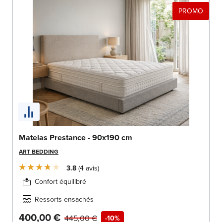
PROMO
Matelas Prestance - 90x190 cm
ART BEDDING
3.8
4
avis
Confort équilibré
Ressorts ensachés
400,00 €
445,00 €
-10%