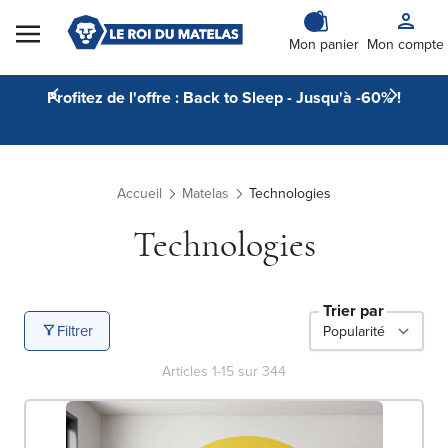
Skip to Content
Mon panier
Mon compte
Profitez de l'offre : Back to Sleep - Jusqu'à -60% !
Accueil
Matelas
Technologies
Technologies
Trier par
Filtrer
Articles
1
-
15
sur
344