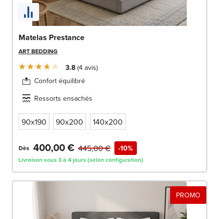
Matelas Prestance
ART BEDDING
3.8
4
avis
Confort équilibré
Ressorts ensachés
90x190
90x200
140x200
400,00 €
445,00 €
-10%
Dès
Livraison sous 3 à 4 jours (selon configuration)
PROMO