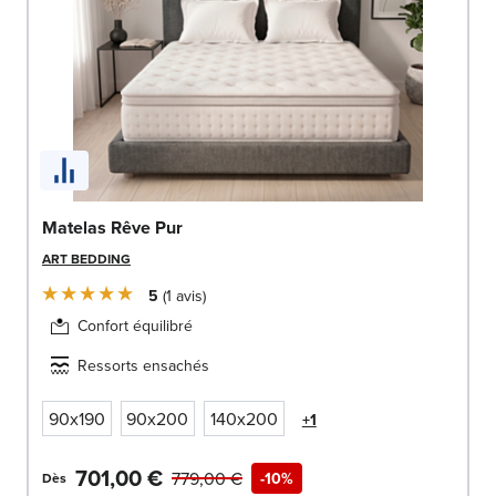
Matelas Rêve Pur
ART BEDDING
5
1
avis
Confort équilibré
Ressorts ensachés
90x190
90x200
140x200
+1
701,00 €
779,00 €
-10%
Dès